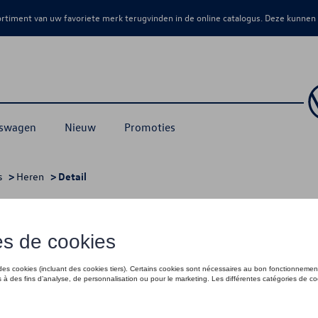
sortiment van uw favoriete merk terugvinden in de online catalogus. Deze kunnen
kswagen
Nieuw
Promoties
s
>
Heren
> Detail
€ 35,01