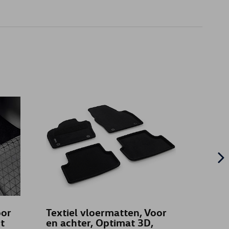
oor
Textiel vloermatten, Voor
VW la
t
en achter, Optimat 3D,