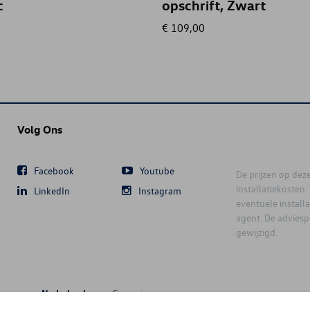
c
opschrift, Zwart
€ 109,00
Volg Ons
Facebook
Youtube
De prijzen op deze 
installatiekosten
LinkedIn
Instagram
eventuele instal
agent. De advies
gewijzigd.
Nederlands
Français