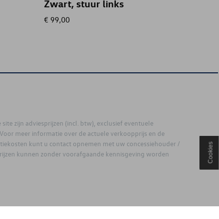
Zwart, stuur links
€ 99,00
€ 20,00
site zijn adviesprijzen (incl. btw), exclusief eventuele
. Voor meer informatie over de actuele verkoopprijs en de
latiekosten kunt u contact opnemen met uw concessiehouder /
Cookies
prijzen kunnen zonder voorafgaande kennisgeving worden