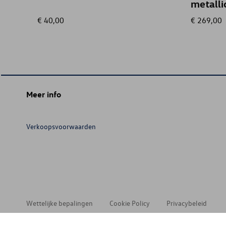
metalli
€ 40,00
€ 269,00
Meer info
Verkoopsvoorwaarden
Wettelijke bepalingen
Cookie Policy
Privacybeleid