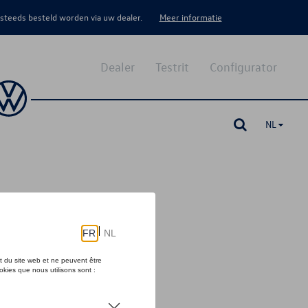
 steeds besteld worden via uw dealer.
Meer informatie
Dealer
Testrit
Configurator
NL