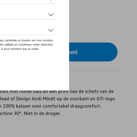
tock
r uw dealer voor beschikbaarheid
ection met ronde hals en een print van de schets van de
Head of Design Andi Mindt op de voorkant en GTI-logo
n 100% katoen voor comfortabel draagcomfort.
hine 30°. Niet in de droger.