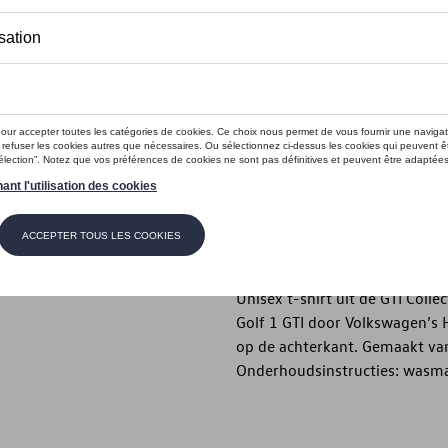
Dit product is momenteel niet op s
Maat
XXL
XL
M
S
Contactee
Beschrijving
Unisex t-shirt uit de GTI Coll
Golf 1 GTI door Volkswagen’s 
op de achterkant. Gemaakt va
Onderhoudsinstructies: wasmac