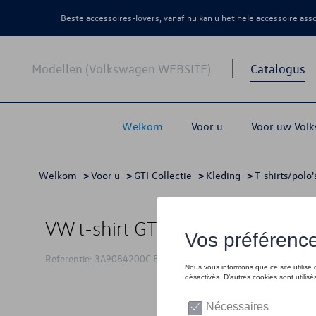
Beste accessoires-lovers, vanaf nu kan u het hele accessoire as
Modellen (Volkswagen WEBSITE)
Catalogus
Welkom
Voor u
Voor uw Vol
Welkom
>
Voor u
>
GTI Collectie
>
Kleding
>
T-shirts/polo'
VW t-shirt GTI Skribble, wit - L
Referentie: 3A9084200C BL9