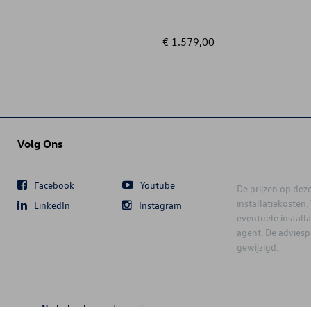
€ 1.579,00
Volg Ons
Facebook
Youtube
De prijzen op deze 
installatiekosten
LinkedIn
Instagram
eventuele instal
agent. De advies
gewijzigd.
Nederlands
Français