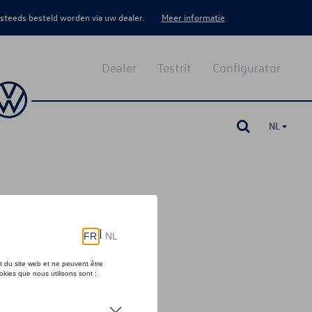
 steeds besteld worden via uw dealer.
Meer informatie
Dealer
Testrit
Configurator
NL