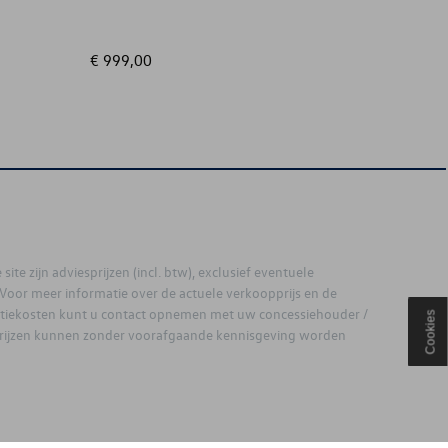
€ 999,00
€ 149,
site zijn adviesprijzen (incl. btw), exclusief eventuele
. Voor meer informatie over de actuele verkoopprijs en de
latiekosten kunt u contact opnemen met uw concessiehouder /
Cookies
prijzen kunnen zonder voorafgaande kennisgeving worden