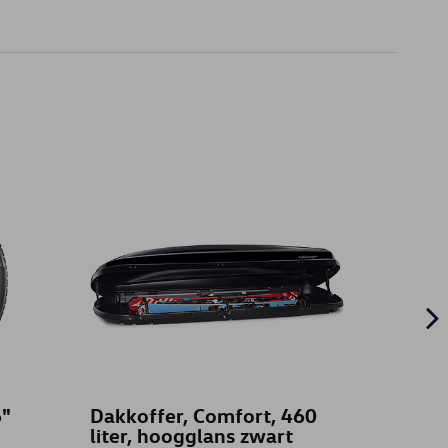
"
Dakkoffer, Comfort, 460
Laadd
liter, hoogglans zwart
RVS-l