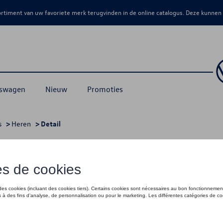
sortiment van uw favoriete merk terugvinden in de online catalogus. Deze kunnen
kswagen
Nieuw
Promoties
s
>
Heren
> Detail
€ 35,01