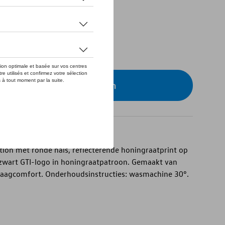
eer uw dealer om te bestellen
ection met ronde hals, reflecterende honingraatprint op
zwart GTI-logo in honingraatpatroon. Gemaakt van
aagcomfort. Onderhoudsinstructies: wasmachine 30°.