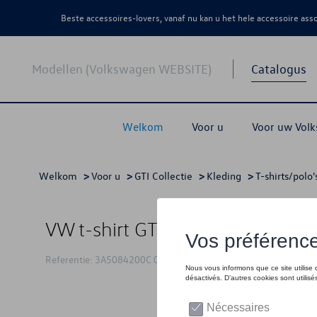
Beste accessoires-lovers, vanaf nu kan u het hele accessoire as
Modellen (Volkswagen WEBSITE)
Catalogus
Welkom
Voor u
Voor uw Vol
Welkom
>
Voor u
>
GTI Collectie
>
Kleding
>
T-shirts/polo'
VW t-shirt GTI, zwart - L
Referentie: 3A5084200C 041