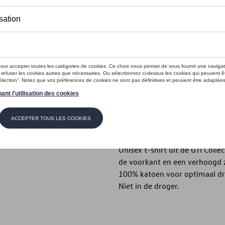
Minder dan 5 stuks beschikbaar.
Maat
XXL
XL
M
S
Contact
Beschrijving
Unisex t-shirt uit de GTI Coll
de voorkant en een verhoogd 
100% katoen voor optimaal dr
Niet in de droger.