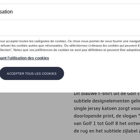
Dit product is momenteel niet op s
Maat
XXL
XL
L
M
Contactee
Beschrijving
Dit blauwe t-shirt uit de Golf
subtiele designelementen geïn
single jersey katoen zorgt vo
doorlopende print, de slogan “
van Golf 1 tot Golf 8 het ontw
de rug en het subtiele zijlabel