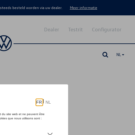
 steeds besteld worden via uw dealer.
Meer informatie
Dealer
Testrit
Configurator
NL