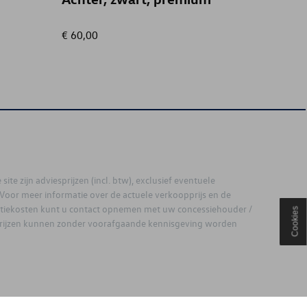
€ 60,00
€ 7,50
site zijn adviesprijzen (incl. btw), exclusief eventuele
. Voor meer informatie over de actuele verkoopprijs en de
latiekosten kunt u contact opnemen met uw concessiehouder /
Cookies
prijzen kunnen zonder voorafgaande kennisgeving worden