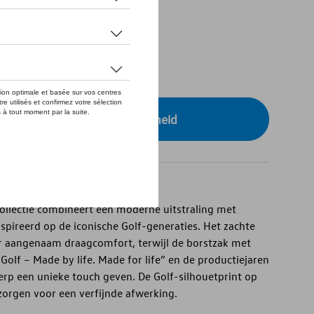
tock
S
r uw dealer voor beschikbaarheid
 collectie combineert een moderne uitstraling met
spireerd op de iconische Golf-generaties. Het zachte
or aangenaam draagcomfort, terwijl de borstzak met
Golf – Made by life. Made for life” en de productiejaren
erp een unieke touch geven. De Golf-silhouetprint op
 zorgen voor een verfijnde afwerking.