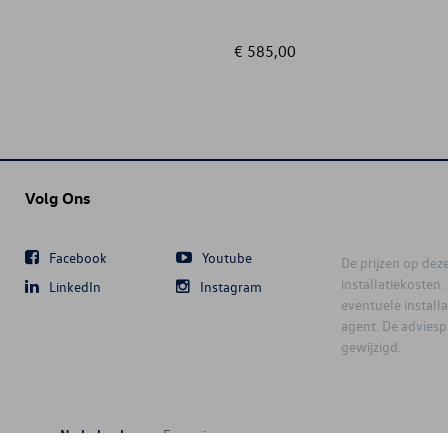
€ 585,00
Volg Ons
Facebook
Youtube
De prijzen op deze 
installatiekosten
LinkedIn
Instagram
eventuele instal
agent. De advies
gewijzigd.
Nederlands
Français