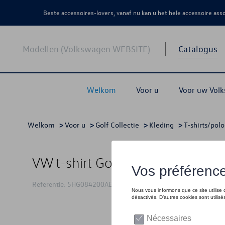
Beste accessoires-lovers, vanaf nu kan u het hele accessoire as
Modellen (Volkswagen WEBSITE)
Catalogus
Welkom
Voor u
Voor uw Vol
Welkom
>
Voor u
>
Golf Collectie
>
Kleding
>
T-shirts/polo
VW t-shirt Golf, blauw
Referentie: 5HG084200AE530