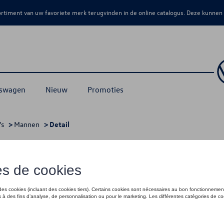
sortiment van uw favoriete merk terugvinden in de online catalogus. Deze kunnen
kswagen
Nieuw
Promoties
's
>
Mannen
> Detail
€ 35,01