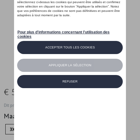
€ 54,99
Dit product is momenteel niet op stock
Maat
3XL
XXL
XL
L
S