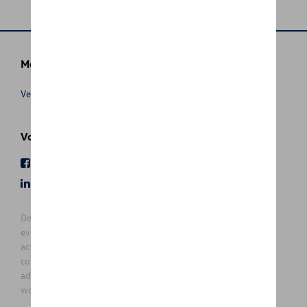
Meer info
Verkoopsvoorwaarden
Volg Ons
Facebook
Youtube
LinkedIn
Instagram
De prijzen op deze site zijn adviesprijzen (incl. btw), exclusief
eventuele installatiekosten. Voor meer informatie over de
actuele verkoopprijs en de eventuele installatiekosten kunt u
contact opnemen met uw concessiehouder / agent. De
adviesprijzen kunnen zonder voorafgaande kennisgeving
worden gewijzigd.