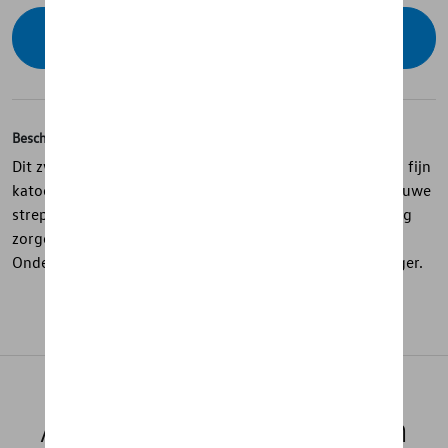
Contacteer uw dealer voor beschikbaarheid
Beschrijving
Dit zwarte poloshirt uit de “R” Collection is gemaakt van fijn
katoen met een subtiel zwart R-logo op de borst. De blauwe
strepen op kraag en mouwen en de blauwe knoopsluiting
zorgen voor een frisse, sportieve touch.
Onderhoudsinstructies: wasmachine 30°. Niet in de droger.
Aanbevolen producten