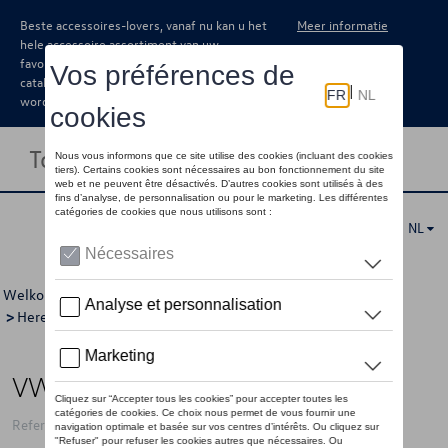
Beste accessoires-lovers, vanaf nu kan u het
Meer informatie
hele accessoire assortiment van uw
favoriete merk terugvinden in de online
catalogus. Deze kunnen steeds besteld
worden via uw dealer.
Toggle navigation
NL
Welkom
>
Voor u
>
"R" Collectie
>
Kleding
>
T-shirts/polo's
>
Heren
> Detail
VW poloshirt "R" logo, zwart - M
Referentie: 5H6084230B