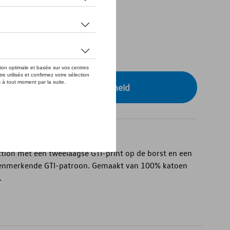
tock
r uw dealer voor beschikbaarheid
ction met een tweelaagse GTI-print op de borst en een
enmerkende GTI-patroon. Gemaakt van 100% katoen
.