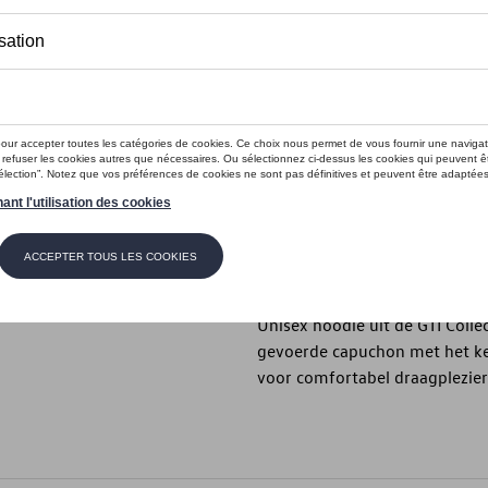
Dit product is momenteel niet op s
Maat
XXL
XL
L
S
Contactee
Beschrijving
Unisex hoodie uit de GTI Colle
gevoerde capuchon met het k
voor comfortabel draagplezier