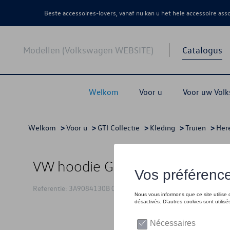
Beste accessoires-lovers, vanaf nu kan u het hele accessoire as
Modellen (Volkswagen WEBSITE)
Catalogus
Welkom
Voor u
Voor uw Vol
Welkom
>
Voor u
>
GTI Collectie
>
Kleding
>
Truien
>
Her
VW hoodie GTI, zwart - M
Referentie: 3A9084130B 041