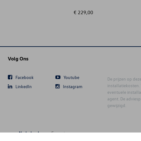
€ 229,00
Volg Ons
Facebook
Youtube
De prijzen op deze 
installatiekosten
LinkedIn
Instagram
eventuele instal
agent. De advies
gewijzigd.
Nederlands
Français