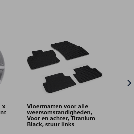
 x
Vloermatten voor alle
Koffe
ant
weersomstandigheden,
oprolb
Voor en achter, Titanium
zwart
Black, stuur links