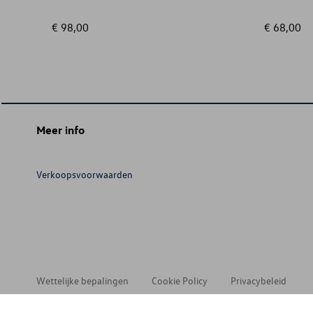
€ 98,00
€ 68,00
Meer info
Verkoopsvoorwaarden
Wettelijke bepalingen
Cookie Policy
Privacybeleid