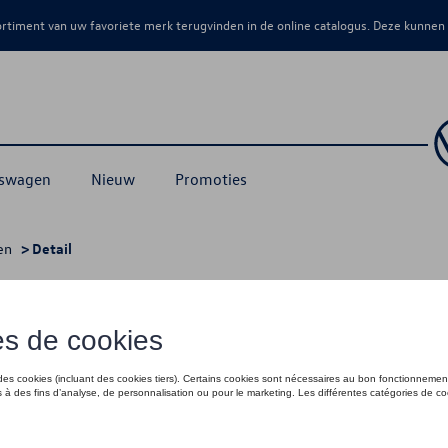
sortiment van uw favoriete merk terugvinden in de online catalogus. Deze kunnen
kswagen
Nieuw
Promoties
en
> Detail
€ 65,00