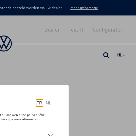
 steeds besteld worden via uw dealer.
Meer informatie
Dealer
Testrit
Configurator
NL