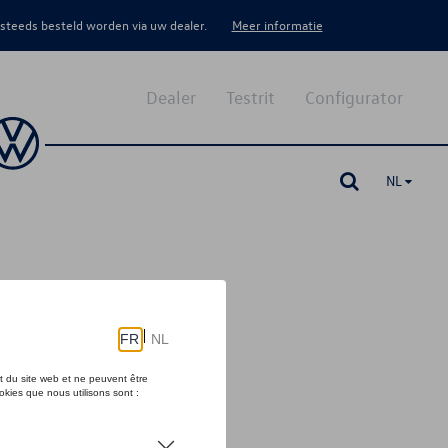
 steeds besteld worden via uw dealer.
Meer informatie
Dealer
Testrit
Configurator
NL