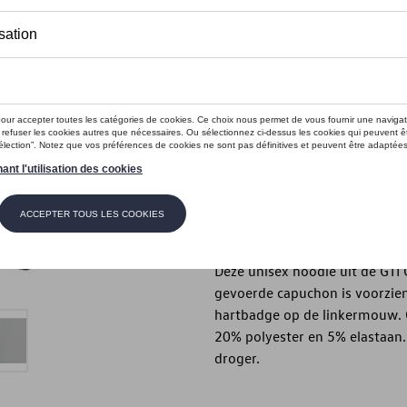
Dit product is momenteel niet op s
Maat
XXL
XL
L
M
Contactee
Beschrijving
Deze unisex hoodie uit de GTI 
gevoerde capuchon is voorzie
hartbadge op de linkermouw.
20% polyester en 5% elastaan.
droger.