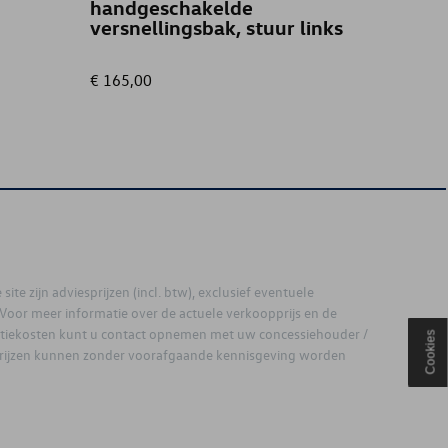
handgeschakelde
versnellingsbak, stuur links
€ 165,00
€ 419,
site zijn adviesprijzen (incl. btw), exclusief eventuele
. Voor meer informatie over de actuele verkoopprijs en de
latiekosten kunt u contact opnemen met uw concessiehouder /
Cookies
prijzen kunnen zonder voorafgaande kennisgeving worden