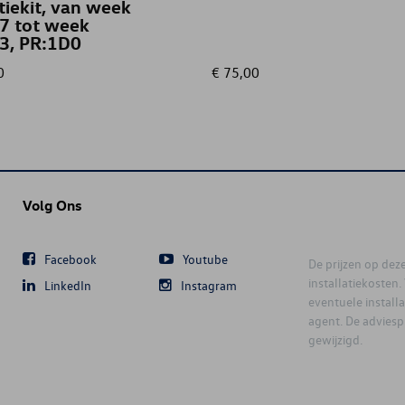
atiekit, van week
7 tot week
3, PR:1D0
0
€ 75,00
Volg Ons
Facebook
Youtube
De prijzen op deze 
installatiekosten
LinkedIn
Instagram
eventuele instal
agent. De advies
gewijzigd.