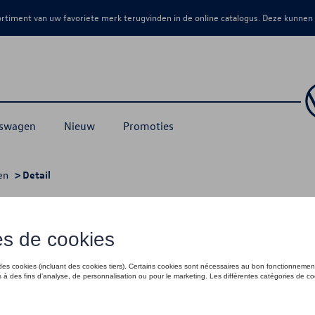
sortiment van uw favoriete merk terugvinden in de online catalogus. Deze kunnen
kswagen
Nieuw
Promoties
en
> Detail
€ 85,00