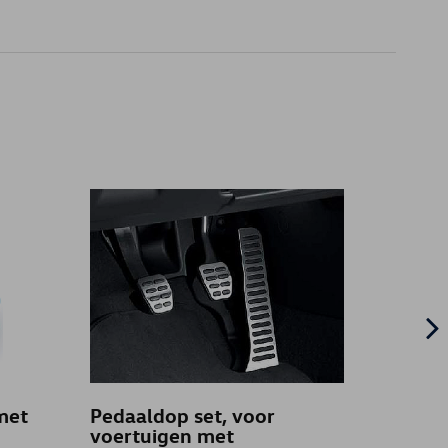
met
Pedaaldop set, voor
Spoo
voertuigen met