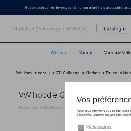
Beste accessoires-lovers, vanaf nu kan u het hele accessoire as
Modellen (Volkswagen WEBSITE)
Catalogus
Welkom
Voor u
Voor uw Vol
Welkom
>
Voor u
>
GTI Collectie
>
Kleding
>
Truien
>
Her
VW hoodie GTI, zwart - S
Referentie: 3A5084051A 041