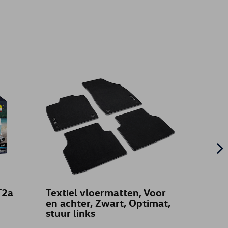
T2a
Textiel vloermatten, Voor
Texti
en achter, Zwart, Optimat,
en ach
stuur links
stuur 