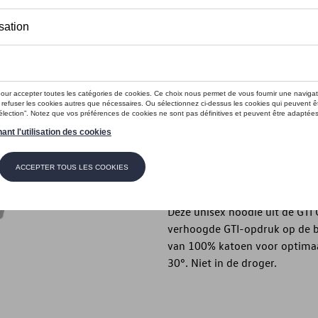
Dit product is momenteel niet op s
Maat
XXL
XL
L
M
Contactee
Beschrijving
Deze unisex hoodie uit de GTI 
verhoogde GTI-opdruk op de b
van 100% katoen voor optima
30°. Niet in de droger.