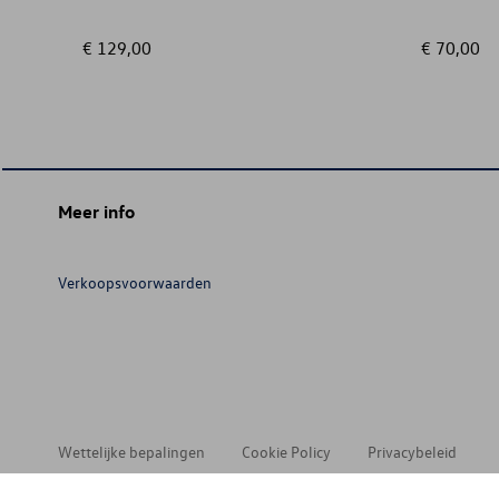
€ 129,00
€ 70,00
Meer info
Verkoopsvoorwaarden
Wettelijke bepalingen
Cookie Policy
Privacybeleid