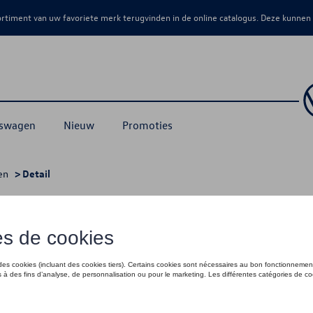
sortiment van uw favoriete merk terugvinden in de online catalogus. Deze kunnen
kswagen
Nieuw
Promoties
en
> Detail
€ 70,00