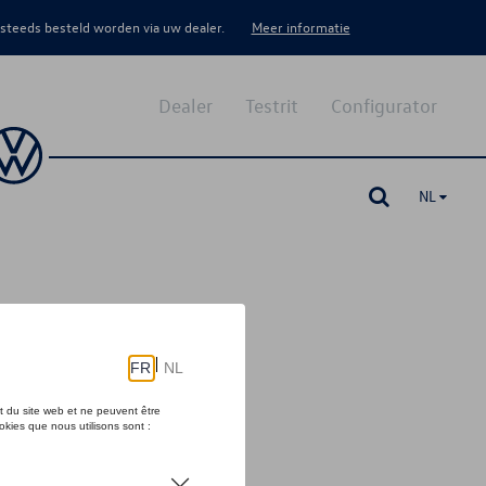
 steeds besteld worden via uw dealer.
Meer informatie
Dealer
Testrit
Configurator
NL