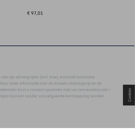
€ 97,01
€ 54,00
site zijn adviesprijzen (incl. btw), exclusief eventuele
. Voor meer informatie over de actuele verkoopprijs en de
latiekosten kunt u contact opnemen met uw concessiehouder /
Cookies
prijzen kunnen zonder voorafgaande kennisgeving worden