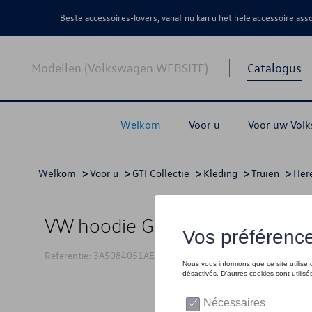
Beste accessoires-lovers, vanaf nu kan u het hele accessoire as
Modellen (Volkswagen WEBSITE)
Catalogus
Welkom
Voor u
Voor uw Vol
Welkom
>
Voor u
>
GTI Collectie
>
Kleding
>
Truien
>
Her
VW hoodie GTI, wit
Referentie: 3A5084051AE54W