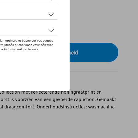
tock
S
r uw dealer voor beschikbaarheid
Collection met reflecterende honingraatprint en
orst is voorzien van een gevoerde capuchon. Gemaakt
al draagcomfort. Onderhoudsinstructies: wasmachine