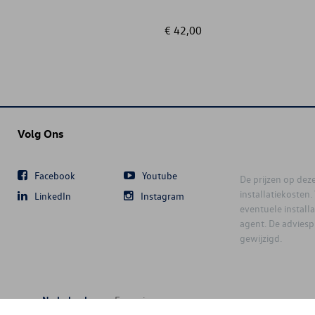
€ 42,00
Volg Ons
Facebook
Youtube
De prijzen op deze 
installatiekosten
LinkedIn
Instagram
eventuele instal
agent. De advies
gewijzigd.
Nederlands
Français