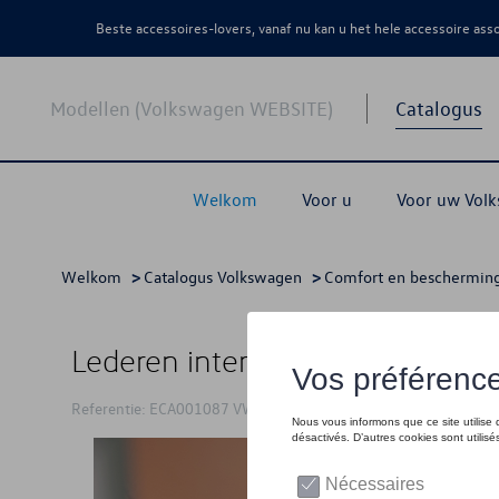
Beste accessoires-lovers, vanaf nu kan u het hele accessoire as
Modellen (Volkswagen WEBSITE)
Catalogus
Welkom
Voor u
Voor uw Vol
Welkom
>
Catalogus Volkswagen
>
Comfort en beschermin
Lederen interieur VW Multivan 2
Referentie: ECA001087 VW