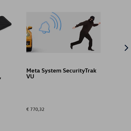
Meta System SecurityTrak
Deurt
,
VU
Voork
€ 770,32
€ 87,00