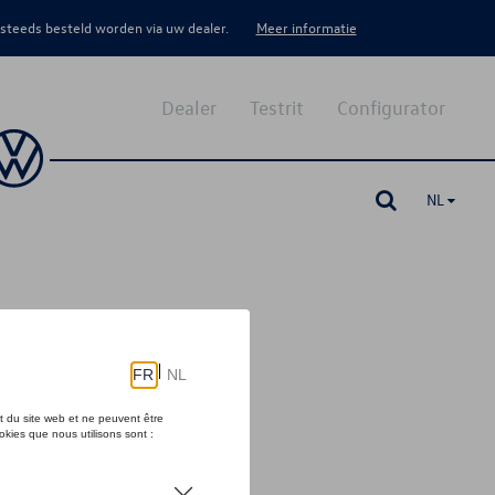
 steeds besteld worden via uw dealer.
Meer informatie
Dealer
Testrit
Configurator
NL