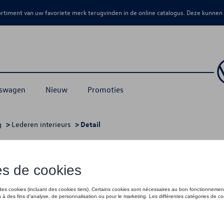
sortiment van uw favoriete merk terugvinden in de online catalogus. Deze kunnen
kswagen
Nieuw
Promoties
g
>
Lederen interieurs
> Detail
pl
€ 1.900,91