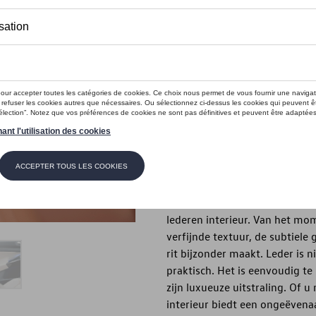
Dit product is momenteel niet op s
Contactee
Introductie
Investeer in elegantie. Investee
Beschrijving
Een wagen is meer dan een ver
persoonlijkheid. En niets stra
lederen interieur. Van het mome
verfijnde textuur, de subtiele 
rit bijzonder maakt. Leder is n
praktisch. Het is eenvoudig te
zijn luxueuze uitstraling. Of u
interieur biedt een ongeëvenaa