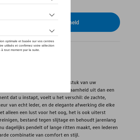
tock
r uw dealer voor beschikbaarheid
r in leder.
voermiddel – het is een verlengstuk van uw
alt meer klasse, comfort en duurzaamheid uit dan een
nt dat u instapt, voelt u het verschil: de zachte,
geur van echt leder, en de elegante afwerking die elke
iet alleen een lust voor het oog, het is ook uiterst
 reinigen, bestand tegen slijtage en behoudt jarenlang
 nu dagelijks pendelt of lange ritten maakt, een lederen
rde combinatie van comfort en stijl.