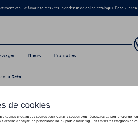
sortiment van uw favoriete merk terugvinden in de online catalogus. Deze kunnen
kswagen
Nieuw
Promoties
ren
> Detail
€ 80,01