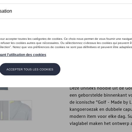
Dit product is momenteel niet op s
Maat
XXL
XL
L
M
Contactee
Beschrijving
Deze uniseks hoodie uit de Go
een geborstelde binnenkant vo
de iconische “Golf - Made by L
kangoeroezak en dubbele capu
modern item voor elke dag. Su
vlaglabel maken het ontwerp a