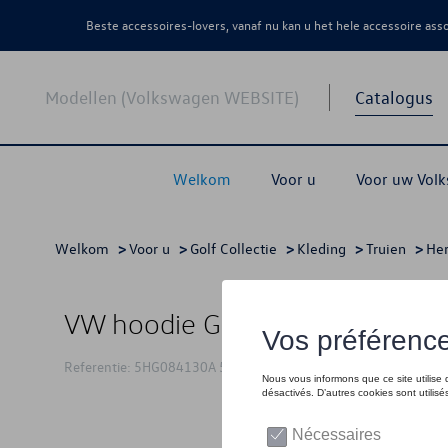
Beste accessoires-lovers, vanaf nu kan u het hele accessoire as
Modellen (Volkswagen WEBSITE)
Catalogus
Welkom
Voor u
Voor uw Vol
Welkom
>
Voor u
>
Golf Collectie
>
Kleding
>
Truien
>
He
VW hoodie Golf, grijs - S
Referentie: 5HG084130A 530