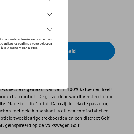
tock
r uw dealer voor beschikbaarheid
lf-collectie is gemaakt van zacht 100% katoen en heeft
or extra comfort. De grijze kleur wordt versterkt door
ife. Made for Life” print. Dankzij de relaxte pasvorm,
chon met gele binnenkant is dit een comfortabel en
btiele tweekleurige trekkoorden en een discreet Golf-
f, geïnspireerd op de Volkswagen Golf.