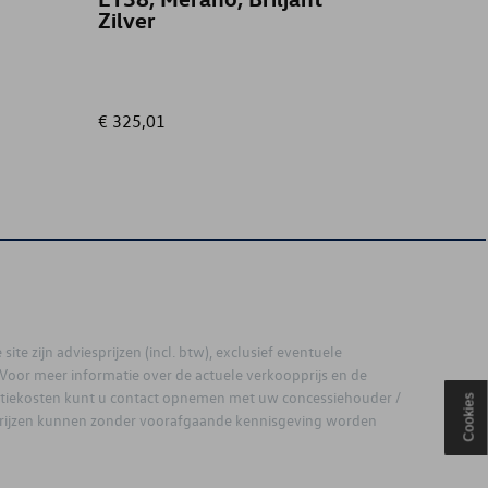
Zilver
€ 325,01
€ 40,00
site zijn adviesprijzen (incl. btw), exclusief eventuele
. Voor meer informatie over de actuele verkoopprijs en de
latiekosten kunt u contact opnemen met uw concessiehouder /
Cookies
prijzen kunnen zonder voorafgaande kennisgeving worden