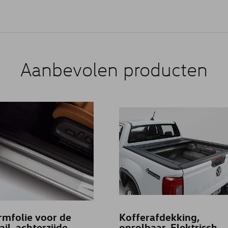
Aanbevolen producten
mfolie voor de
Kofferafdekking,
il, achterzijde,
oprolbaar, Elektrisch,