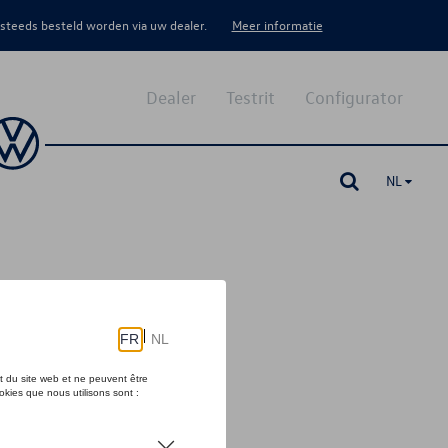
 steeds besteld worden via uw dealer.
Meer informatie
Dealer
Testrit
Configurator
NL