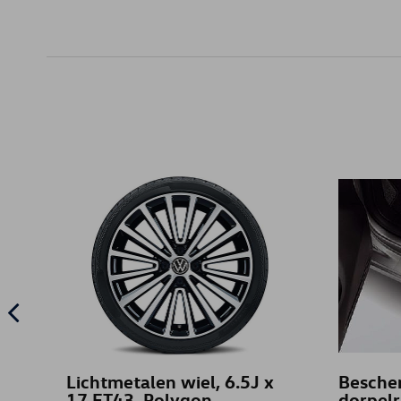
Lichtmetalen wiel, 6.5J x
Bescher
17 ET43, Polygon,
dorpelra