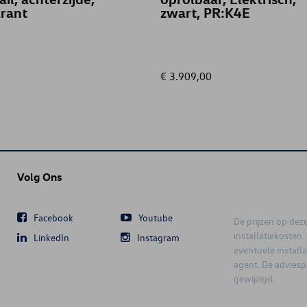
rant
zwart, PR:K4E
€ 3.909,00
Volg Ons
Facebook
Youtube
De prijzen op deze 
installatiekosten
LinkedIn
Instagram
eventuele instal
agent. De advies
gewijzigd.