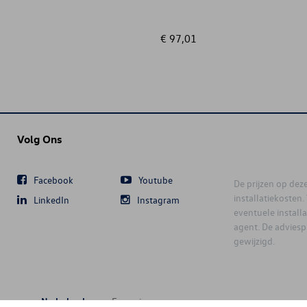
€ 97,01
Volg Ons
Facebook
Youtube
De prijzen op deze 
installatiekosten
LinkedIn
Instagram
eventuele instal
agent. De advies
gewijzigd.
Nederlands
Français