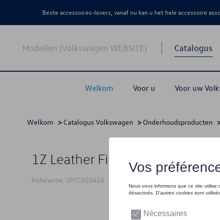
Beste accessoires-lovers, vanaf nu kan u het hele accessoire as
Modellen (Volkswagen WEBSITE)
Catalogus
Welkom
Voor u
Voor uw Vol
Welkom
>
Catalogus Volkswagen
>
Onderhoudsproducten
1Z Leather Finish 250 ml
Referentie: SPCC003426