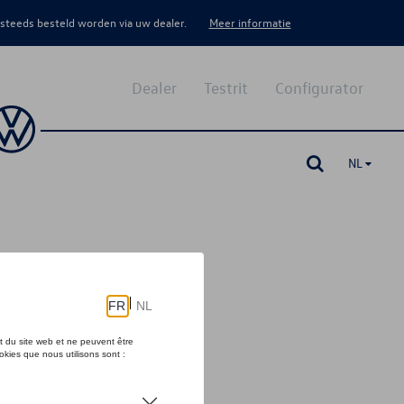
 steeds besteld worden via uw dealer.
Meer informatie
Dealer
Testrit
Configurator
NL