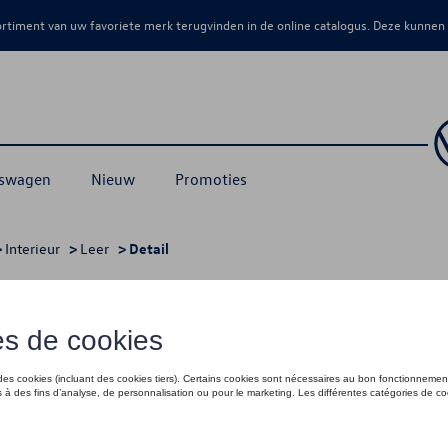
sortiment van uw favoriete merk terugvinden in de online catalogus. Deze kunnen
kswagen
Nieuw
Promoties
>
Interieur
>
Leer
> Detail
€ 11,31