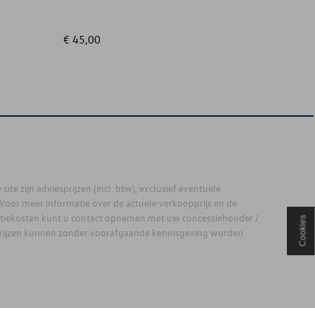
€ 45,00
€ 175,
site zijn adviesprijzen (incl. btw), exclusief eventuele
. Voor meer informatie over de actuele verkoopprijs en de
latiekosten kunt u contact opnemen met uw concessiehouder /
Cookies
prijzen kunnen zonder voorafgaande kennisgeving worden