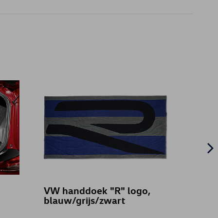
VW handdoek "R" logo,
Safeg
blauw/grijs/zwart
cabri