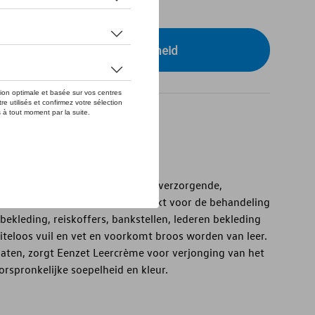
tock
r uw dealer voor beschikbaarheid
tions
waardige crème met reinigende, verzorgende,
lende werking. Uitermate geschikt voor de behandeling
ekleding, reiskoffers, bankstellen, lederen bekleding
iteloos vuil en vet en voorkomt broos worden van leer.
laten, zorgt Eenzet Leercrème voor verjonging van het
orspronkelijke soepelheid en kleur.