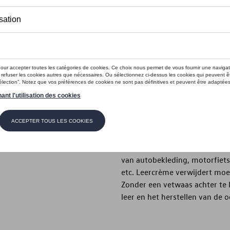
Dit product is momenteel niet op s
Contactee
Introductie
Next Generation Cleaning Solu
Beschrijving
Eenzet Leercrème is een hoog
beschermende en kleurherstel
van autobekleding, motorfietsb
etc. Leercrème verwijdert moe
Zonder een vetwaas achter te 
leer en het herstellen van de o