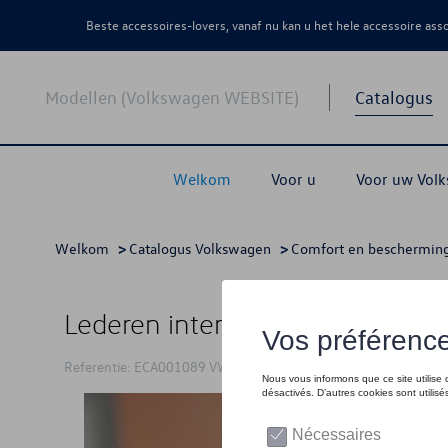
Beste accessoires-lovers, vanaf nu kan u het hele accessoire as
Modellen (Volkswagen WEBSITE)
Catalogus
Welkom
Voor u
Voor uw Vol
Welkom
>
Catalogus Volkswagen
>
Comfort en beschermin
Lederen interieur VW Multivan 9
Referentie: ECA001089 VW