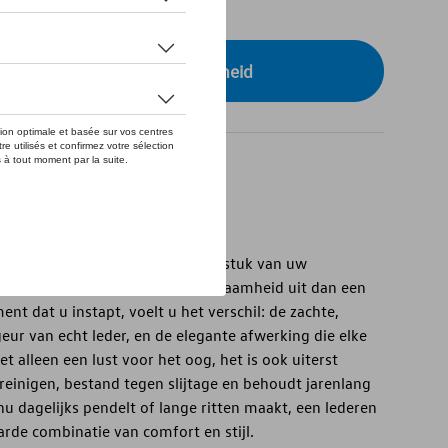
tock
r uw dealer voor beschikbaarheid
r in leder.
voermiddel – het is een verlengstuk van uw
alt meer klasse, comfort en duurzaamheid uit dan een
nt dat u instapt, voelt u het verschil: de zachte,
geur van echt leder, en de elegante afwerking die elke
iet alleen een lust voor het oog, het is ook uiterst
 reinigen, bestand tegen slijtage en behoudt jarenlang
 nu dagelijks pendelt of lange ritten maakt, een lederen
rde combinatie van comfort en stijl.