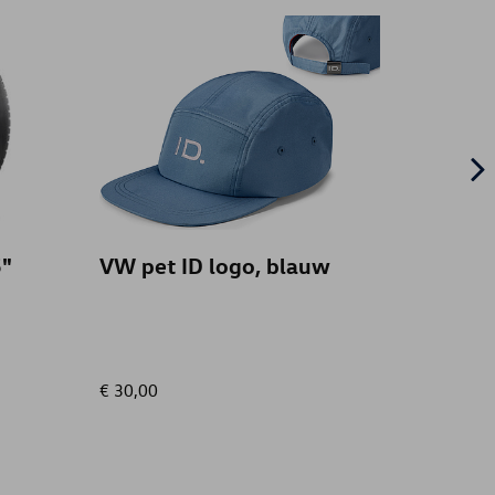
"
VW pet ID logo, blauw
Omke
baga
Velou
voor 
bagag
€ 30,00
€ 125,