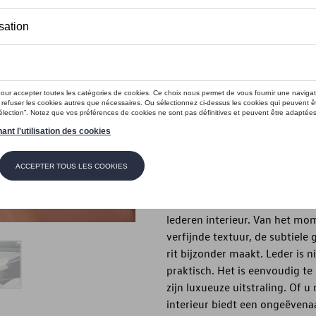
Dit product is momenteel niet op s
Contactee
Introductie
Investeer in elegantie. Investee
Beschrijving
Een wagen is meer dan een ver
persoonlijkheid. En niets stra
lederen interieur. Van het mome
verfijnde textuur, de subtiele 
rit bijzonder maakt. Leder is n
praktisch. Het is eenvoudig te
zijn luxueuze uitstraling. Of u
interieur biedt een ongeëvenaa