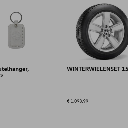
utelhanger,
WINTERWIELENSET 15
js
€ 1.098,99