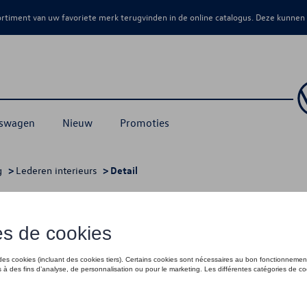
sortiment van uw favoriete merk terugvinden in de online catalogus. Deze kunnen
kswagen
Nieuw
Promoties
g
>
Lederen interieurs
> Detail
pl
€ 5.576,89