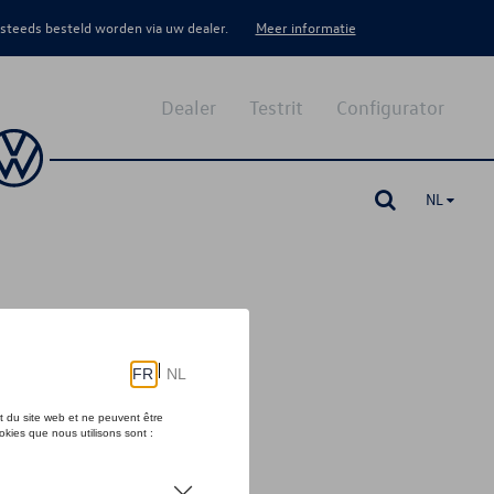
 steeds besteld worden via uw dealer.
Meer informatie
Dealer
Testrit
Configurator
NL