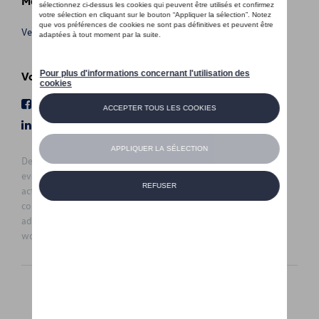
Meer info
Verkoopsvoorwaarden
Volg Ons
Facebook
Youtube
LinkedIn
Instagram
De prijzen op deze site zijn adviesprijzen (incl. btw), exclusief
eventuele installatiekosten. Voor meer informatie over de
actuele verkoopprijs en de eventuele installatiekosten kunt u
contact opnemen met uw concessiehouder / agent. De
adviesprijzen kunnen zonder voorafgaande kennisgeving
worden gewijzigd.
Nederlands
Français