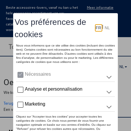
Beste accessoires-lovers, vanaf nu kan u het
Meer informatie
hele accessoire assortiment van uw
favoriete merk terugvinden in de online
catalogus. Deze kunnen steeds besteld
worden via uw dealer.
Toggle navigation
NL
Oeps !
We kunnen de pagina, de informatie die u zoekt niet vinden
Terug naar de startpagina
Een vraag ?
Neem contact op