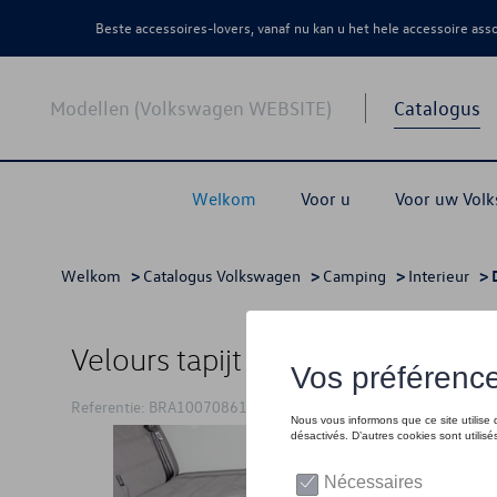
Beste accessoires-lovers, vanaf nu kan u het hele accessoire as
Modellen (Volkswagen WEBSITE)
Catalogus
Welkom
Voor u
Voor uw Vol
Welkom
>
Catalogus Volkswagen
>
Camping
>
Interieur
> 
Velours tapijt VW T6.1 Californi
Referentie: BRA100708612