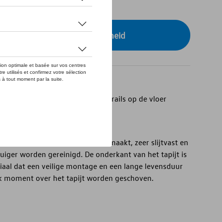
tock
r uw dealer voor beschikbaarheid
nia Ocean/Coast met 2 geleidingsrails op de vloer
W-velours is precies op maat gemaakt, zeer slijtvast en
uiger worden gereinigd. De onderkant van het tapijt is
iaal dat een veilige montage en een lange levensduur
lk moment over het tapijt worden geschoven.