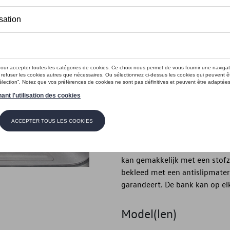
Dit product is momenteel niet op s
Contactee
Introductie
Velours tapijt VW T6.1 Califor
(design Titanium Black)
Beschrijving
Het vloerkleed van origineel V
kan gemakkelijk met een stofz
bekleed met een antislipmater
garandeert. De bank kan op e
Model(len)