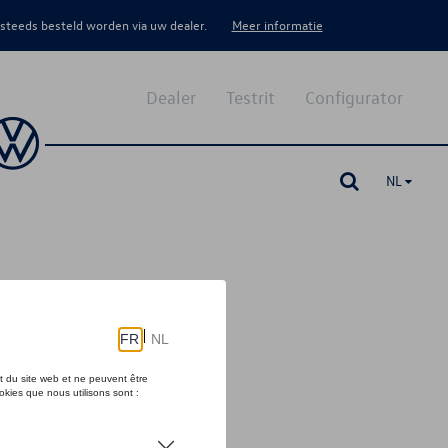
 steeds besteld worden via uw dealer.
Meer informatie
Dealer
Testrit
Configurator
NL