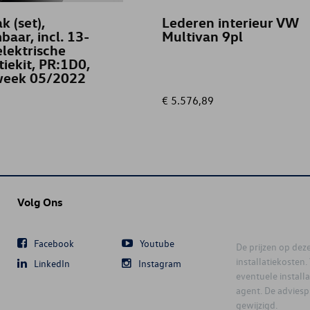
k (set),
Lederen interieur VW
aar, incl. 13-
Multivan 9pl
elektrische
tiekit, PR:1D0,
week 05/2022
€ 5.576,89
Volg Ons
Facebook
Youtube
De prijzen op deze 
installatiekosten
LinkedIn
Instagram
eventuele instal
agent. De advies
gewijzigd.