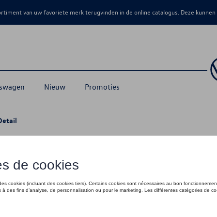
sortiment van uw favoriete merk terugvinden in de online catalogus. Deze kunnen
kswagen
Nieuw
Promoties
Detail
a Ocean/Coast T6.1 met 2 vloerrails
€ 196,00