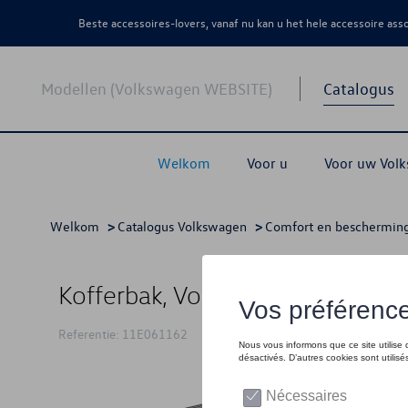
Beste accessoires-lovers, vanaf nu kan u het hele accessoire as
Modellen (Volkswagen WEBSITE)
Catalogus
Welkom
Voor u
Voor uw Vol
Welkom
>
Catalogus Volkswagen
>
Comfort en beschermin
Kofferbak, Voertuigen met bas
Referentie: 11E061162