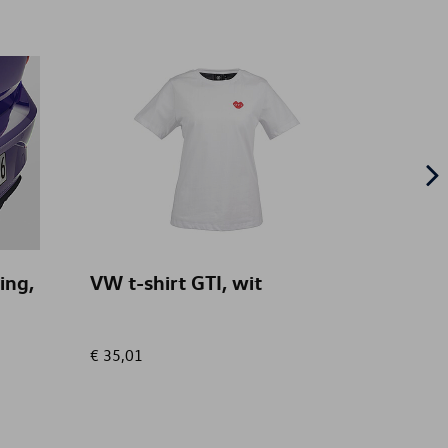
ing,
VW t-shirt GTI, wit
Activ
de we
navig
€ 35,01
€ 120,