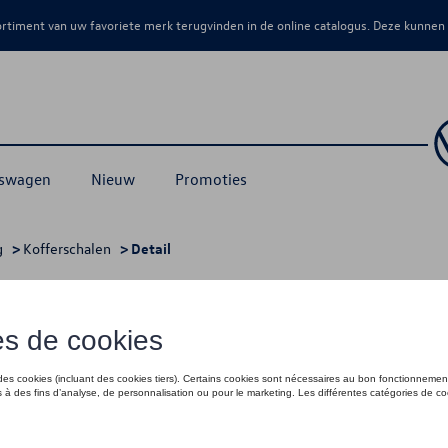
sortiment van uw favoriete merk terugvinden in de online catalogus. Deze kunnen
kswagen
Nieuw
Promoties
g
>
Kofferschalen
> Detail
is bagageruimtebodem (PR 3GA)
€ 199,00