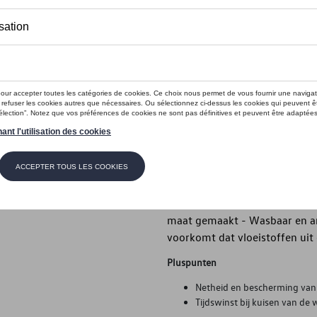
Dit product is momenteel niet op s
Contactee
Introductie
Volkswagen originele kofferb
Beschrijving
Volkswagen originele kofferb
Beschermt de bagageruimte te
maat gemaakt - Wasbaar en a
voorkomt dat vloeistoffen uit
Pluspunten
Netheid en bescherming van 
Tijdswinst bij kuisen van de