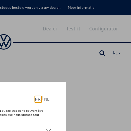
 steeds besteld worden via uw dealer.
Meer informatie
Dealer
Testrit
Configurator
NL