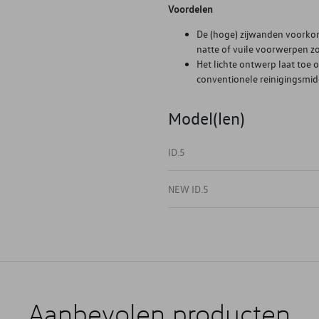
Voordelen
De (hoge) zijwanden voorkom
natte of vuile voorwerpen z
Het lichte ontwerp laat toe
conventionele reinigingsmidd
Model(len)
ID.5
NEW ID.5
Aanbevolen producten