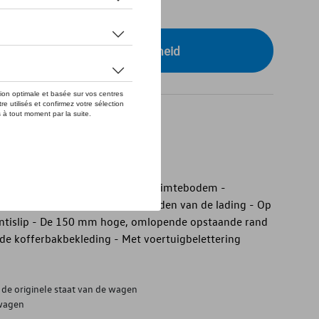
tock
r uw dealer voor beschikbaarheid
akbekleding
akbekleding - Voor lage bagageruimtebodem -
gen vuil - Voorkomt het wegglijden van de lading - Op
ntislip - De 150 mm hoge, omlopende opstaande rand
 de kofferbakbekleding - Met voertuigbelettering
de originele staat van de wagen
 wagen