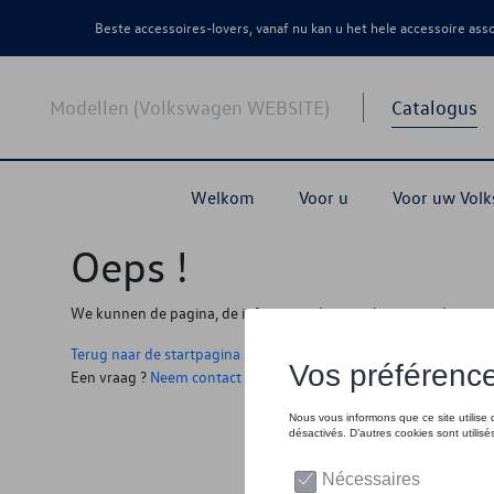
Beste accessoires-lovers, vanaf nu kan u het hele accessoire as
Modellen (Volkswagen WEBSITE)
Catalogus
Welkom
Voor u
Voor uw Vol
Oeps !
We kunnen de pagina, de informatie die u zoekt niet vinden
Terug naar de startpagina
Een vraag ?
Neem contact op