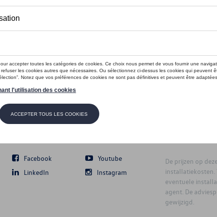
Volg Ons
Facebook
Youtube
De prijzen op deze 
installatiekosten
LinkedIn
Instagram
eventuele instal
agent. De advies
gewijzigd.