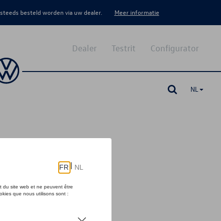
 steeds besteld worden via uw dealer.
Meer informatie
Dealer
Testrit
Configurator
NL