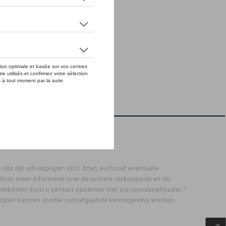
site zijn adviesprijzen (incl. btw), exclusief eventuele
. Voor meer informatie over de actuele verkoopprijs en de
latiekosten kunt u contact opnemen met uw concessiehouder /
prijzen kunnen zonder voorafgaande kennisgeving worden