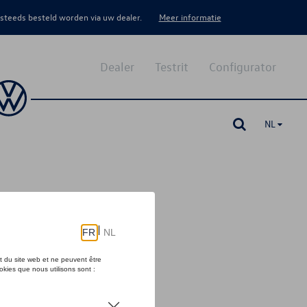
 steeds besteld worden via uw dealer.
Meer informatie
Dealer
Testrit
Configurator
NL