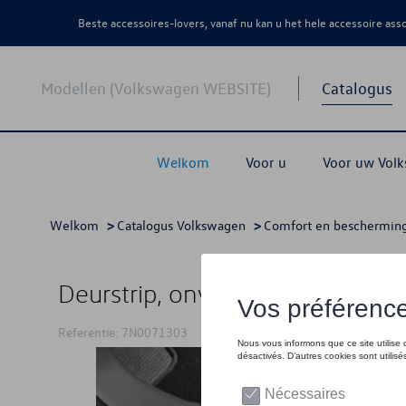
Beste accessoires-lovers, vanaf nu kan u het hele accessoire as
Modellen (Volkswagen WEBSITE)
Catalogus
Welkom
Voor u
Voor uw Vol
Welkom
>
Catalogus Volkswagen
>
Comfort en beschermin
Deurstrip, onverlicht, in roestvri
Referentie: 7N0071303