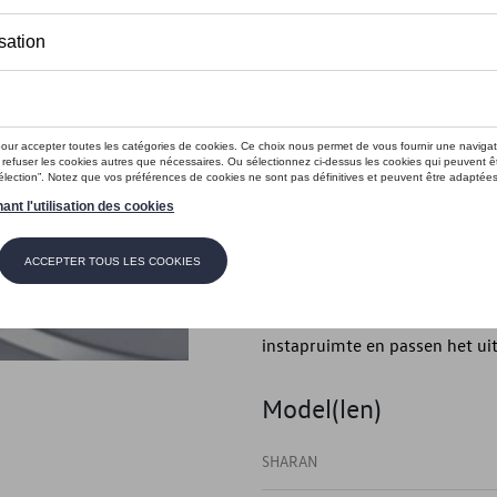
Dit product is momenteel niet op s
Contactee
Introductie
Deurstrip
Beschrijving
Een blikvanger bij het instap
dorpels. De dorpelbeschermer
instapruimte en passen het uit
Model(len)
SHARAN