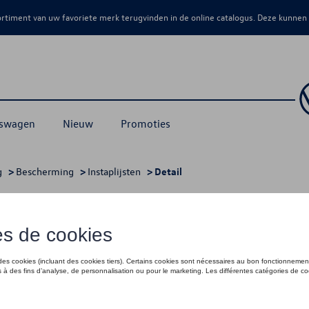
sortiment van uw favoriete merk terugvinden in de online catalogus. Deze kunnen
kswagen
Nieuw
Promoties
g
>
Bescherming
>
Instaplijsten
> Detail
jstalen optiek
€ 105,00