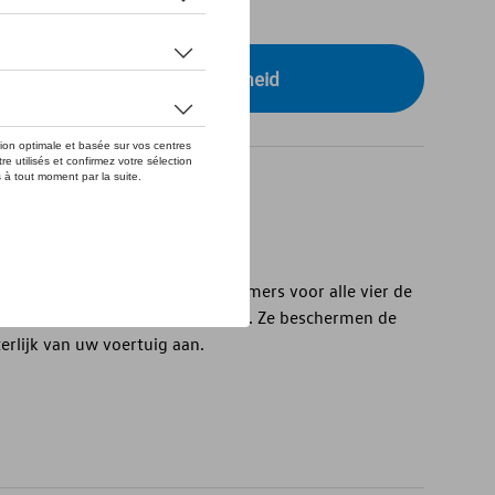
tock
r uw dealer voor beschikbaarheid
pen: hoogwaardige dorpelbeschermers voor alle vier de
s vooraan hebben Sharan-letters. Ze beschermen de
erlijk van uw voertuig aan.