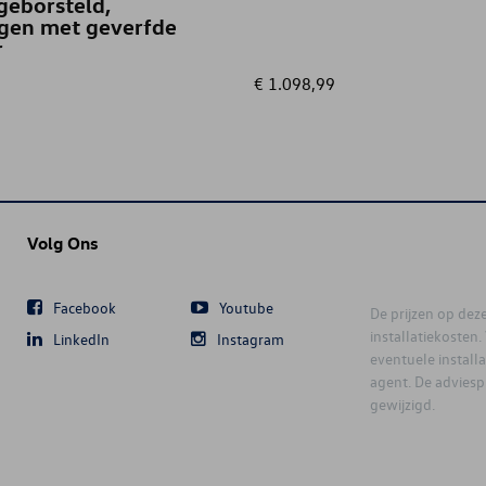
geborsteld,
igen met geverfde
r
€ 1.098,99
Volg Ons
Facebook
Youtube
De prijzen op deze 
installatiekosten
LinkedIn
Instagram
eventuele instal
agent. De advies
gewijzigd.