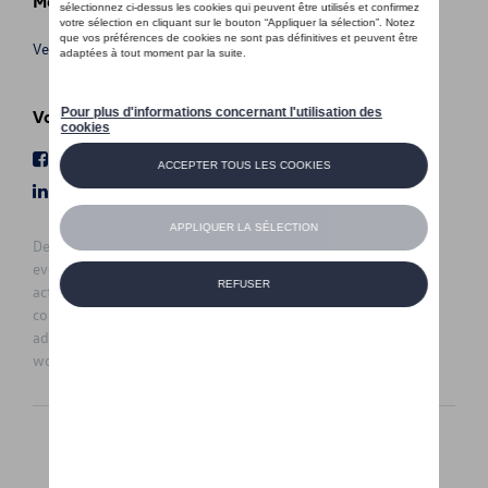
Meer info
Verkoopsvoorwaarden
Volg Ons
Facebook
Youtube
LinkedIn
Instagram
De prijzen op deze site zijn adviesprijzen (incl. btw), exclusief
eventuele installatiekosten. Voor meer informatie over de
actuele verkoopprijs en de eventuele installatiekosten kunt u
contact opnemen met uw concessiehouder / agent. De
adviesprijzen kunnen zonder voorafgaande kennisgeving
worden gewijzigd.
Nederlands
Français