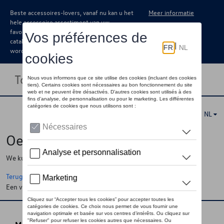
Beste accessoires-lovers, vanaf nu kan u het
Meer informatie
hele accessoire assortiment van uw
favoriete merk terugvinden in de online
catalogus. Deze kunnen steeds besteld
worden via uw dealer.
Toggle navigation
NL
Oeps !
We kunnen de pagina, de informatie die u zoekt niet vinden
Terug naar de startpagina
Een vraag ?
Neem contact op