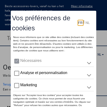
Beste accessoires-lovers, vanaf nu kan u het
Meer informatie
hele accessoire assortiment van uw
favoriete merk terugvinden in de online
catalogus. Deze kunnen steeds besteld
worden via uw dealer.
Toggle navigation
NL
Oeps !
We kunnen de pagina, de informatie die u zoekt niet vinden
Terug naar de startpagina
Een vraag ?
Neem contact op