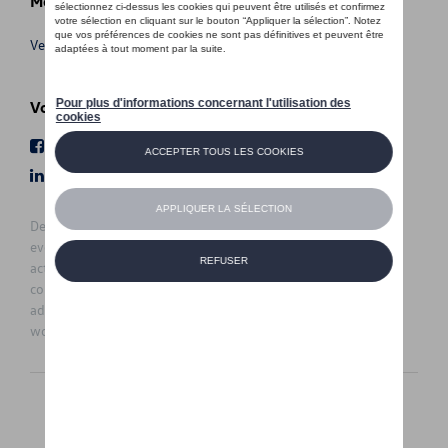
Meer info
Verkoopsvoorwaarden
Volg Ons
Facebook
Youtube
LinkedIn
Instagram
De prijzen op deze site zijn adviesprijzen (incl. btw), exclusief
eventuele installatiekosten. Voor meer informatie over de
actuele verkoopprijs en de eventuele installatiekosten kunt u
contact opnemen met uw concessiehouder / agent. De
adviesprijzen kunnen zonder voorafgaande kennisgeving
worden gewijzigd.
Nederlands
Français