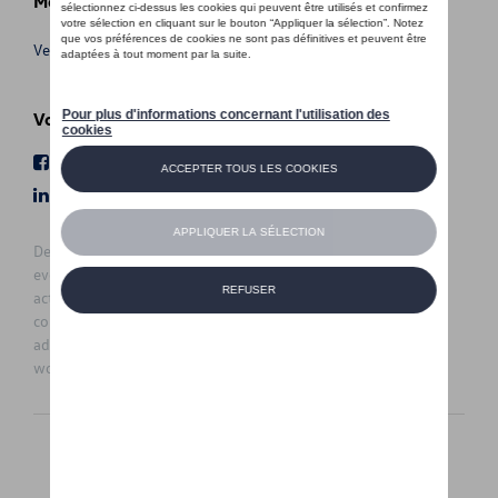
Meer info
Verkoopsvoorwaarden
Volg Ons
Facebook
Youtube
LinkedIn
Instagram
De prijzen op deze site zijn adviesprijzen (incl. btw), exclusief
eventuele installatiekosten. Voor meer informatie over de
actuele verkoopprijs en de eventuele installatiekosten kunt u
contact opnemen met uw concessiehouder / agent. De
adviesprijzen kunnen zonder voorafgaande kennisgeving
worden gewijzigd.
Nederlands
Français