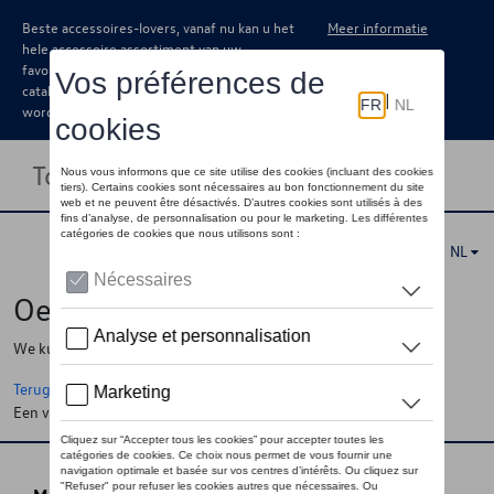
Beste accessoires-lovers, vanaf nu kan u het
Meer informatie
hele accessoire assortiment van uw
favoriete merk terugvinden in de online
catalogus. Deze kunnen steeds besteld
worden via uw dealer.
Toggle navigation
NL
Oeps !
We kunnen de pagina, de informatie die u zoekt niet vinden
Terug naar de startpagina
Een vraag ?
Neem contact op