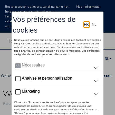
Beste accessoires-lovers, vanaf nu kan u het
Meer informatie
hele accessoire assortiment van uw
favoriete merk terugvinden in de online
catalogus. Deze kunnen steeds besteld
worden via uw dealer.
Toggle navigation
NL
Welkom
>
Voor u
>
GTI Collectie
>
Accessoires
>
Baby's
> Detail
VW romper GTI, rood
Referentie: 5HV084401AB645