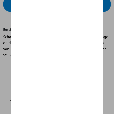
Contacteer uw dealer voor beschikbaarheid
Beschrijving
Schattig rode babyromper met een groot verticaal GTI-logo
op de voorkant en een klein GTI-logo op de rug. Voorzien
van handige drukknoopsluiting voor makkelijk verschonen.
Stijlvol en comfortabel voor de kleintjes.
Aanbevolen producten