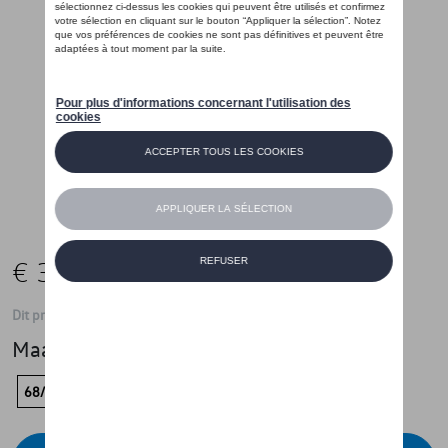
€ 35,01
Dit product is momenteel niet op stock
Maat
68/74