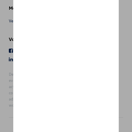
Meer info
Verkoopsvoorwaarden
Volg Ons
Facebook
Youtube
LinkedIn
Instagram
De prijzen op deze site zijn adviesprijzen (incl. btw), exclusief
eventuele installatiekosten. Voor meer informatie over de
actuele verkoopprijs en de eventuele installatiekosten kunt u
contact opnemen met uw concessiehouder / agent. De
adviesprijzen kunnen zonder voorafgaande kennisgeving
worden gewijzigd.
Nederlands
Français