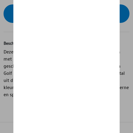
Contacteer uw dealer om te bestellen
Beschrijving
Deze set uit de Golf collectie bestaat uit vier paar sokken
met elk een uniek design, verpakt in een stijlvolle
geschenkdoos. Elke sok is afgewerkt met een ingeweven
Golf 8-silhouet, het opschrift “Golf” en een iconisch jaartal
uit de recente Golf-generaties. De combinatie van frisse
kleuren en contrasterende accenten zorgt voor een moderne
en sportieve uitstraling.