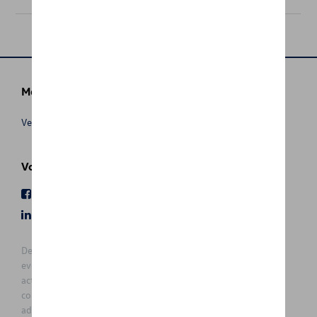
Meer info
Verkoopsvoorwaarden
Volg Ons
Facebook
Youtube
LinkedIn
Instagram
De prijzen op deze site zijn adviesprijzen (incl. btw), exclusief
eventuele installatiekosten. Voor meer informatie over de
actuele verkoopprijs en de eventuele installatiekosten kunt u
contact opnemen met uw concessiehouder / agent. De
adviesprijzen kunnen zonder voorafgaande kennisgeving