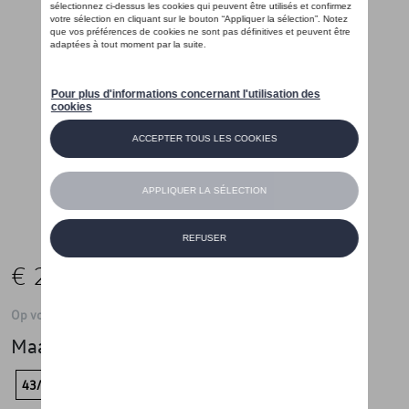
€ 20,00
Op voorraad
Maat
43/46
39/42