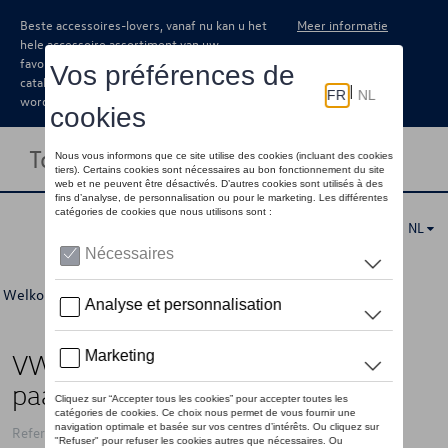
Beste accessoires-lovers, vanaf nu kan u het
Meer informatie
hele accessoire assortiment van uw
favoriete merk terugvinden in de online
catalogus. Deze kunnen steeds besteld
worden via uw dealer.
Toggle navigation
NL
Welkom
>
Voor u
>
Golf Collectie
>
Accessoires
> Detail
VW sokken Golf 2003 2019, 4
paar
Referentie: 5HG084361BC