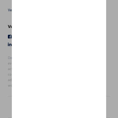
Verkoopsvoorwaarden
Volg Ons
Facebook
Youtube
LinkedIn
Instagram
De prijzen op deze site zijn adviesprijzen (incl. btw), exclusief
eventuele installatiekosten. Voor meer informatie over de
actuele verkoopprijs en de eventuele installatiekosten kunt u
contact opnemen met uw concessiehouder / agent. De
adviesprijzen kunnen zonder voorafgaande kennisgeving
worden gewijzigd.
Nederlands
Français