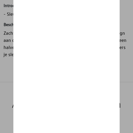
Introductie
- Sleutelhanger van zacht PVC
Beschrijving
Zachte PVC sleutelhanger met 2D “GTI coördinaten” design
aan de voorkant en een matte achterkant. Voorzien van een
halve honingraat waaraan je met drie kleine sleutelhangers
je sleutels kunt bevestigen. Stijlvol en functioneel.
Aanbevolen producten