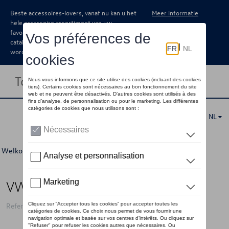
Beste accessoires-lovers, vanaf nu kan u het
Meer informatie
hele accessoire assortiment van uw
favoriete merk terugvinden in de online
catalogus. Deze kunnen steeds besteld
worden via uw dealer.
Toggle navigation
NL
Welkom
>
Voor u
>
Laatste kans
>
Accessoires
> Detail
VW sleutelhanger GTI, zwart
Referentie: 5HV087013