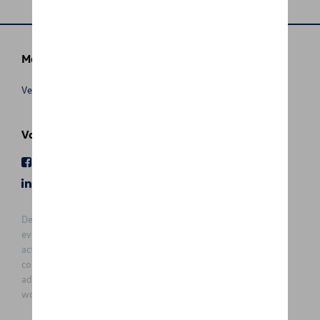
Meer info
Verkoopsvoorwaarden
Volg Ons
Facebook
Youtube
LinkedIn
Instagram
De prijzen op deze site zijn adviesprijzen (incl. btw), exclusief
eventuele installatiekosten. Voor meer informatie over de
actuele verkoopprijs en de eventuele installatiekosten kunt u
contact opnemen met uw concessiehouder / agent. De
adviesprijzen kunnen zonder voorafgaande kennisgeving
worden gewijzigd.