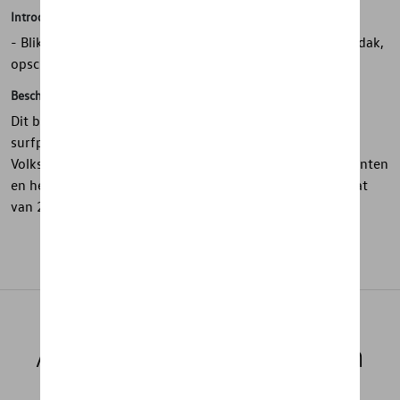
Introductie
- Blik in zomers design (zijaanzicht T1 met surfplank op dak,
opschrift "Vanlife" en Volkswagen-logo)
Beschrijving
Dit blik in zomers design toont een T1 zijaanzicht met
surfplank op het dak, het opschrift “Vanlife” en het
Volkswagen-logo. Het deksel is voorzien van reliëfelementen
en het geheel is gemaakt van stevig blik met een formaat
van 211 x 160 x 100 mm.
Aanbevolen producten