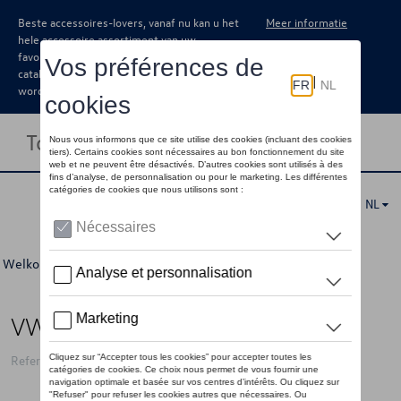
Beste accessoires-lovers, vanaf nu kan u het
Meer informatie
hele accessoire assortiment van uw
favoriete merk terugvinden in de online
catalogus. Deze kunnen steeds besteld
worden via uw dealer.
Toggle navigation
NL
Welkom
>
Voor u
>
Laatste kans
>
Accessoires
> Detail
VW opbergbox T 1"Vanlife"
Referentie: 1K6069649