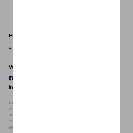
Meer info
Verkoopsvoorwaarden
Volg Ons
Facebook
Youtube
LinkedIn
Instagram
De prijzen op deze site zijn adviesprijzen (incl. btw), exclusief
eventuele installatiekosten. Voor meer informatie over de
actuele verkoopprijs en de eventuele installatiekosten kunt u
contact opnemen met uw concessiehouder / agent. De
adviesprijzen kunnen zonder voorafgaande kennisgeving