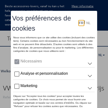
Beste accessoires-lovers, vanaf nu kan u het
Meer informatie
hele accessoire assortiment van uw
favoriete merk terugvinden in de online
catalogus. Deze kunnen steeds besteld
worden via uw dealer.
Toggle navigation
NL
Welkom
>
Voor u
>
ID Collectie
>
Accessoires
> Detail
VW laptophoes ID logo, donkergrijs
Referentie: 11G087316