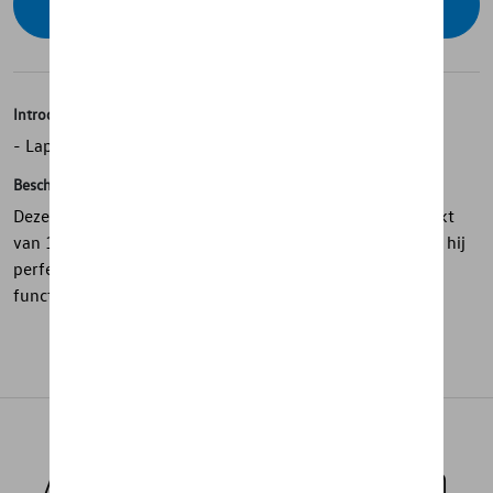
Contacteer uw dealer voor beschikbaarheid
Introductie
- Laptophoes van ID. stoelbekleding
Beschrijving
Deze beschermende laptophoes in donkergrijs is gemaakt
van 100% polyester. Met afmetingen 34 x 25 x 3,5 cm is hij
perfect voor de meeste laptops en biedt hij stijl en
functionaliteit in één.
Aanbevolen producten