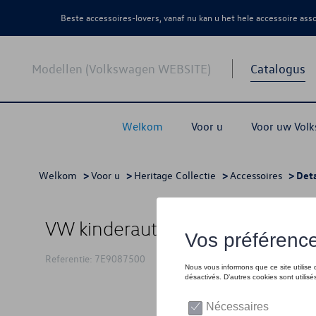
Beste accessoires-lovers, vanaf nu kan u het hele accessoire as
Modellen (Volkswagen WEBSITE)
Catalogus
Welkom
Voor u
Voor uw Vol
Welkom
>
Voor u
>
Heritage Collectie
>
Accessoires
> Deta
VW kinderauto, petrol/blauw
Referentie: 7E9087500