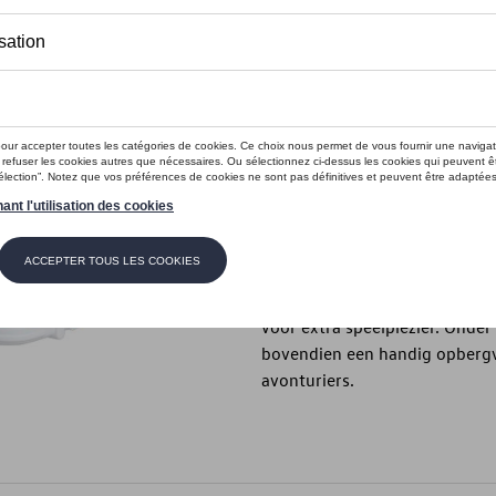
Dit product is momenteel niet op s
Contactee
Beschrijving
Deze loopwagen voor kinderen u
iconische Volkswagen Type 2 en
laguneblauwe kleurcombinatie.
maanden en beschikt over stil
voor extra speelplezier. Onde
bovendien een handig opbergva
avonturiers.