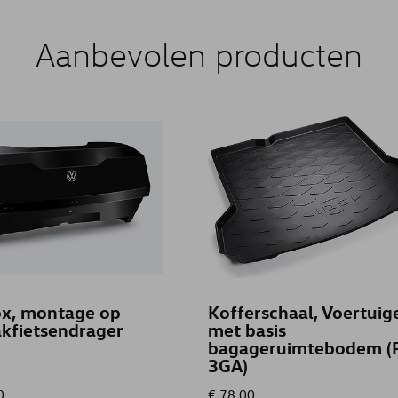
Aanbevolen producten
ox, montage op
Kofferschaal, Voertuig
kfietsendrager
met basis
bagageruimtebodem (
3GA)
0
€ 78,00