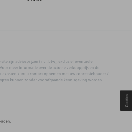
site zijn adviesprijzen (incl. btw), exclusief eventuele
. Voor meer informatie over de actuele verkoopprijs en de
latiekosten kunt u contact opnemen met uw concessiehouder /
prijzen kunnen zonder voorafgaande kennisgeving worden
Cookies
ouden.