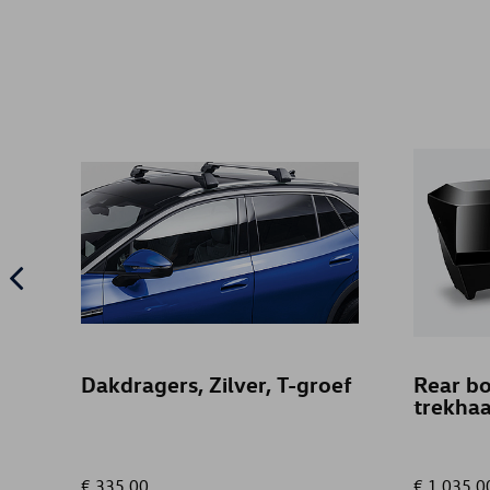
Dakdragers, Zilver, T-groef
Rear b
trekhaa
€ 335,00
€ 1.035,0