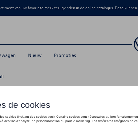
sortiment van uw favoriete merk terugvinden in de online catalogus. Deze kunnen
kswagen
Nieuw
Promoties
il
€ 120,00