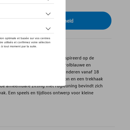
tock
r uw dealer voor beschikbaarheid
it de Heritage-collectie is geïnspireerd op de
 uitgevoerd in een stijlvolle petrolblauwe en
 Het voertuig is geschikt voor kinderen vanaf 18
le banden, een mechanische claxon en een trekhaak
r de afneembare zitting met rugleuning bevindt zich
k. Een speels en tijdloos ontwerp voor kleine