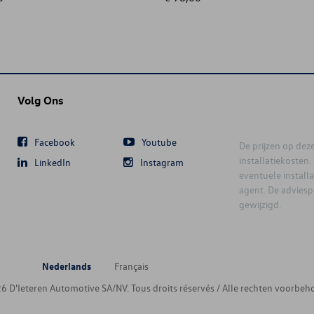
Volg Ons
Facebook
Youtube
De prijzen op deze 
installatiekosten
LinkedIn
Instagram
eventuele instal
agent. De advies
gewijzigd.
Nederlands
Français
6 D'Ieteren Automotive SA/NV. Tous droits réservés / Alle rechten voorbeh