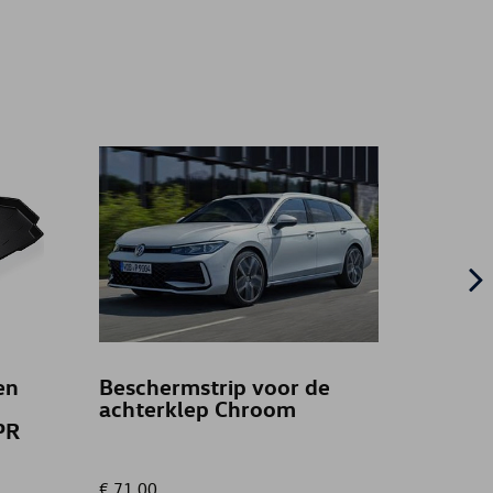
en
Beschermstrip voor de
Prote
achterklep Chroom
(voer
PR
koffe
€ 71,00
€ 142,