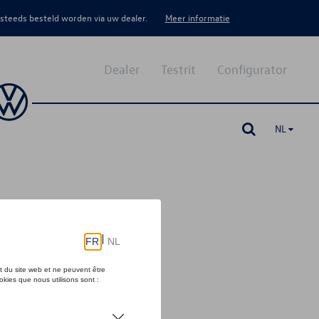
 steeds besteld worden via uw dealer.
Meer informatie
Dealer
Testrit
Configurator
NL