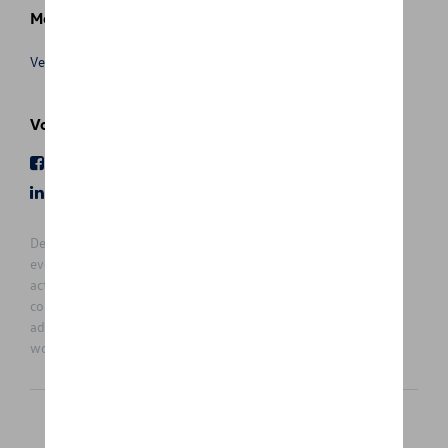
Meer info
Verkoopsvoorwaarden
Volg Ons
Facebook
Youtube
LinkedIn
Instagram
De prijzen op deze site zijn adviesprijzen (incl. btw), exclusief
eventuele installatiekosten. Voor meer informatie over de
actuele verkoopprijs en de eventuele installatiekosten kunt u
contact opnemen met uw concessiehouder / agent. De
adviesprijzen kunnen zonder voorafgaande kennisgeving
worden gewijzigd.
Nederlands
Français