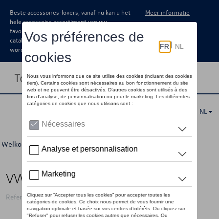
Beste accessoires-lovers, vanaf nu kan u het
Meer informatie
hele accessoire assortiment van uw
favoriete merk terugvinden in de online
catalogus. Deze kunnen steeds besteld
worden via uw dealer.
Toggle navigation
NL
Welkom
>
Voor u
>
Laatste kans
>
Accessoires
> Detail
VW eierdopje T1, blauw
Referentie: 7E9069644