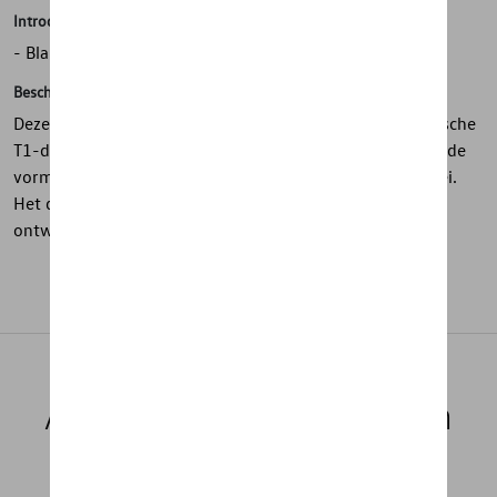
Introductie
- Blauw eierdopje met T1-vorm
Beschrijving
Deze eierdop uit de Heritage Collection brengt het iconische
T1-design naar de ontbijttafel. De blauwe eierdop heeft de
vorm van de T1 met een uitsparing in het dak voor het ei.
Het dakrek dient als handige zoutstrooier en maakt het
ontwerp helemaal compleet.
Aanbevolen producten