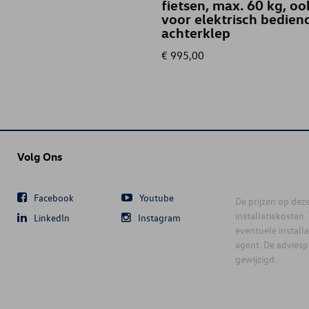
fietsen, max. 60 kg, oo
voor elektrisch bedien
achterklep
€ 995,00
Volg Ons
Facebook
Youtube
De prijzen op deze 
installatiekosten
LinkedIn
Instagram
eventuele instal
agent. De advies
gewijzigd.