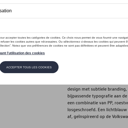
Dit product is momenteel niet op s
Contactee
Introductie
- Thermosfles van gerecycled r
Beschrijving
Deze isoleerfles uit de Califor
afgewerkt met een duurzame p
design met subtiele branding,
bijpassende typografie aan de 
een combinatie van PP, roestvr
losgeschroefd. Een lichtblau
af, geïnspireerd op de Volkswa