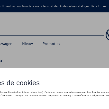
sortiment van uw favoriete merk terugvinden in de online catalogus. Deze kunnen
kswagen
Nieuw
Promoties
ail
€ 40,00