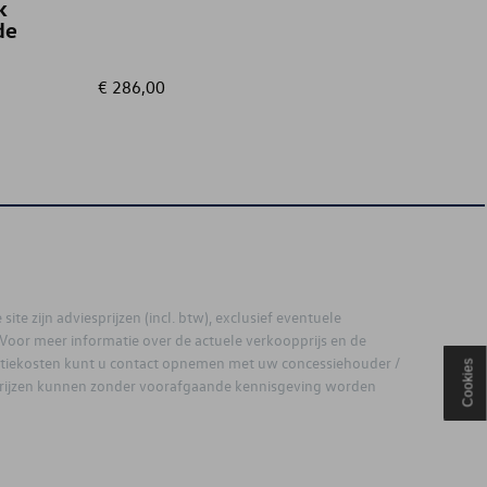
k
de
€ 286,00
€ 35,01
site zijn adviesprijzen (incl. btw), exclusief eventuele
. Voor meer informatie over de actuele verkoopprijs en de
latiekosten kunt u contact opnemen met uw concessiehouder /
Cookies
prijzen kunnen zonder voorafgaande kennisgeving worden