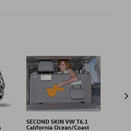
SECOND SKIN VW T6.1
VW ba
4
California Ocean/Coast
blau