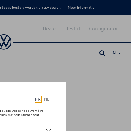
 steeds besteld worden via uw dealer.
Meer informatie
Dealer
Testrit
Configurator
NL