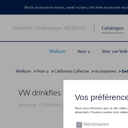
Beste accessoires-lovers, vanaf nu kan u het hele accessoire as
Modellen (Volkswagen WEBSITE)
Catalogus
Welkom
Voor u
Voor uw Vol
Welkom
>
Voor u
>
California Collectie
>
Accessoires
> Det
VW drinkfles California, blauw
Referentie: 7TG069604A 287