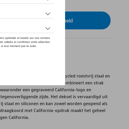
tock
r uw dealer voor beschikbaarheid
oestvrij staal
nia-collectie is gemaakt van gerecycled roestvrij staal en
oedercoating. De blauwe fles combineert een strak
 waaronder een gegraveerd California-logo en
tegenoverliggende zijde. Het deksel is vervaardigd uit
ij staal en siliconen en kan zowel worden geopend als
w draagkoord met California-opdruk maakt het geheel
gen California.