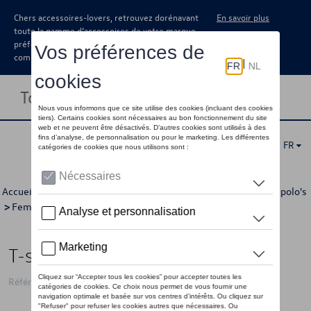
Chers accessoires-lovers, retrouvez dorénavant
En savoir plus
toute la gamme d’accessoires de votre marque
préférée sous forme de catalogue à
commander auprès de votre concessionaire.
Toggle navigation
FR
Accueil
>
Pour vous
>
GTI Collection
>
Vêtements
>
T-shirts/polo's
>
Femmes
> Détail
T-shirt VW GTI, blanc
Référence: 3A4084210AD084