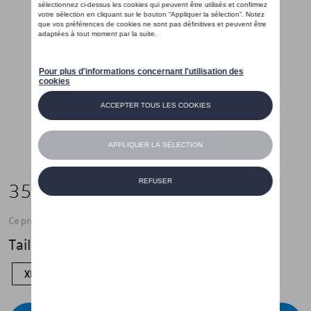
35,01 €
Ce produit n'est actuellement pas de stock
Taille
XL
L
M
S