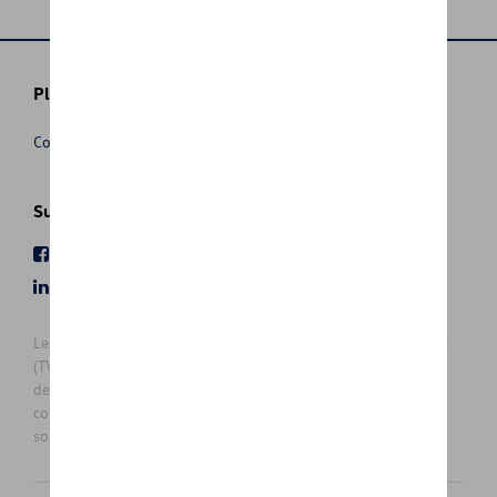
Plus d'informations
Conditions de vente
Suivez nous
Facebook
Youtube
LinkedIn
Instagram
Les prix affichés sur le présent site sont des prix recommandés
(TVAc), hors éventuels frais de montage. Pour connaitre le prix
de vente actuel et les éventuels frais de montage, veuillez
contacter votre concessionnaire/agent. Les prix recommandés
sont sujets à des changements sans préavis.