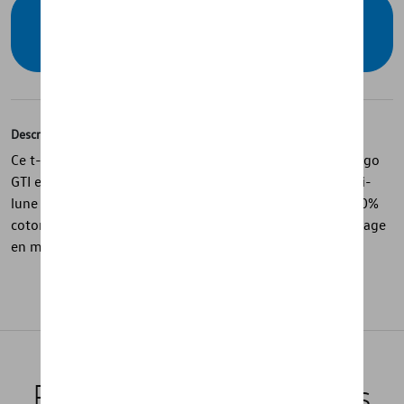
Vérifiez la disponibilité auprès de votre
concessionnaire
Description
Ce t-shirt de la collection GTI présente un col rond, un logo
GTI en forme de cœur sur la poitrine gauche et une demi-
lune dans le motif GTI au niveau du cou. Fabriqué en 100%
coton pour un confort optimal. Conseils d'entretien : lavage
en machine à 30°. Ne pas sécher au sèche-linge.
Produits recommandés