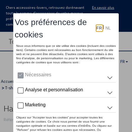
Chers accessoires-lovers, retrouvez dorénavant
En savoir plus
toute la gamme d’accessoires de votre marque
préférée sous forme de catalogue à
commander auprès de votre concessionaire.
Toggle navigation
FR
Accueil
>
Pour vous
>
T-Roc Collection
>
Vêtements
>
T-shirts/polo's
>
Femmes
> Détail
Haut VW T-Roc, noir - L
Référence: 2GV084212C 041