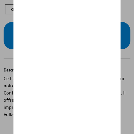
XL
M
S
XS
Vérifiez la disponibilité auprès de votre
concessionnaire
Description
Ce haut pour femmes de la collection T-Roc est de couleur
noire et présente un style classique et tendance.
Confectionné dans un mélange de coton et d’élasthanne, il
offre un confort optimal et arbore une silhouette T-Roc
imprimée en contraste dans le dos, avec un bouton
Volkswagen et une étiquette drapeau T-Roc.