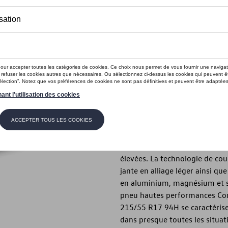
Ce produit n'est actuellement pas 
Vérifiez la disp
Introduction
- Roue d’hiver complète d’ori
Description
La roue hiver complète Volksw
Volkswagen et convainc par sa
élevées. La technologie de cou
jante en alliage léger ainsi qu
en aluminium, magnésium et si
pneu hautes performances Cont
215/55 R17 94H se caractérise
dans presque toutes les situa