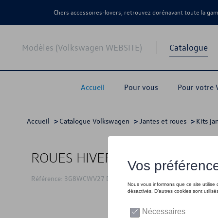
Chers accessoires-lovers, retrouvez dorénavant toute la g
Modèles (Volkswagen WEBSITE)
Catalogue
Accueil
Pour vous
Pour votre
Accueil
>
Catalogue Volkswagen
>
Jantes et roues
>
Kits ja
ROUES HIVER 17"
Référence: 3G8WCWV27 DM9