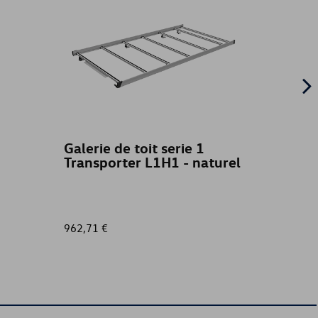
Galerie de toit serie 1
Bavet
Transporter L1H1 - naturel
face
962,71 €
109,00