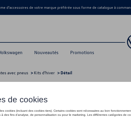
amme d’accessoires de votre marque préférée sous forme de catalogue à command
 Volkswagen
Nouveautés
Promotions
ntes avec pneus
>
Kits d'hiver
> Détail
2 279,00 €