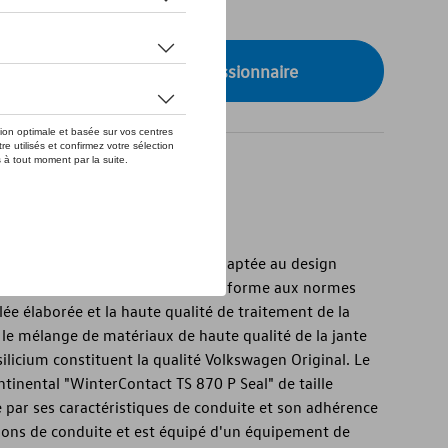
de stock
onibilité auprès de votre concessionnaire
gine Volkswagen « Merano »
agen d'origine « Merano » est adaptée au design
 peinture résistante à l'usure conforme aux normes
lée élaborée et la haute qualité de traitement de la
e le mélange de matériaux de haute qualité de la jante
licium constituent la qualité Volkswagen Original. Le
inental "WinterContact TS 870 P Seal" de taille
 par ses caractéristiques de conduite et son adhérence
tions de conduite et est équipé d'un équipement de