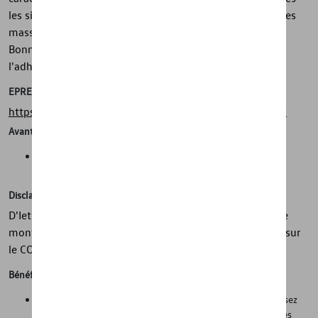
les situations de conduite. Le montage s'effectue avec des
masses d'équilibrage écologiques et sans plomb en zinc.
Bonne classe d'étiquetage des pneus de l'UE pour
l'adhérence sur sol mouillé.
EPREL
https://eprel.ec.europa.eu/screen/product/tyres/492870
Avantages
Sécurité, adhérence, mobilité dans toutes les conditions
météorologiques
Disclaimer
D'Ieteren Automotive ne peut être tenu responsable si le
montage sur le véhicule diffère du montage mentionné sur
le COC
Bénéfices
Sécurité sur la route dans des conditions hivernales. Réduisez
considérablement les temps de changement entre les roues