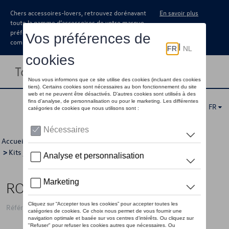
Chers accessoires-lovers, retrouvez dorénavant
En savoir plus
toute la gamme d’accessoires de votre marque
préférée sous forme de catalogue à
commander auprès de votre concessionaire.
Toggle navigation
FR
Accueil
>
Catalogue Volkswagen
>
Jantes et roues
>
Kits jantes avec pneus
>
Kits d'hiver
> Détail
ROUES HIVER 17"
Référence: 2G7WCWV77 8Z8