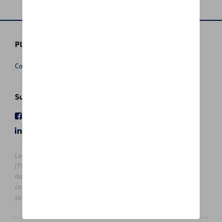
Plus d'informations
Conditions de vente
Suivez nous
Facebook
Youtube
LinkedIn
Instagram
Les prix affichés sur le présent site sont des prix recommandés
(TVAc), hors éventuels frais de montage. Pour connaitre le prix
de vente actuel et les éventuels frais de montage, veuillez
contacter votre concessionnaire/agent. Les prix recommandés
sont sujets à des changements sans préavis.