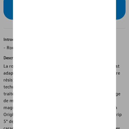
Vérifiez la disponibilité auprès de votre
concessionnaire
Introduction
- Roue hiver complète « Gavia » d'origine Volkswagen
Description
La roue hiver complète Volkswagen d'origine « Gavia » est
adaptée au design Volkswagen et convainc par sa peinture
résistante à l'usure conforme aux normes élevées. La
technologie de coulée élaborée et la haute qualité de
traitement de la jante en alliage léger ainsi que le mélange
de matériaux de haute qualité de la jante en aluminium,
magnésium et silicium constituent la qualité Volkswagen
Original. Le pneu haute performance Semperit "Speed-Grip
5" de taille 205/55 R17 95V XL se caractérise par ses
caractéristiques de conduite et son adhérence dans toutes