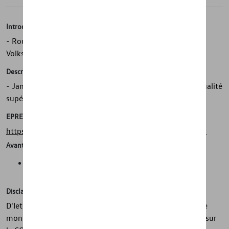
Introduction
- Roue en acier résistante, haut de gamme d’origine
Volkswagen
Description
- Jante en acier d'origine Volkswagen résistante et de qualité
supérieure
EPREL
https://eprel.ec.europa.eu/screen/product/tyres/381907
Avantages
Sécurité, adhérence, mobilité dans toutes les conditions
météorologiques
Disclaimer
D'Ieteren Automotive ne peut être tenu responsable si le
montage sur le véhicule diffère du montage mentionné sur