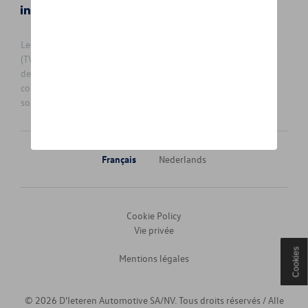
LinkedIn
Instagram
Les prix affichés sur le présent site sont des prix recommandés
(TVAc), hors éventuels frais de montage. Pour connaitre le prix
de vente actuel et les éventuels frais de montage, veuillez
contacter votre concessionnaire/agent. Les prix recommandés
sont sujets à des changements sans préavis.
Français
Nederlands
Cookie Policy
Vie privée
Cookies
Mentions légales
© 2026 D'Ieteren Automotive SA/NV. Tous droits réservés / Alle