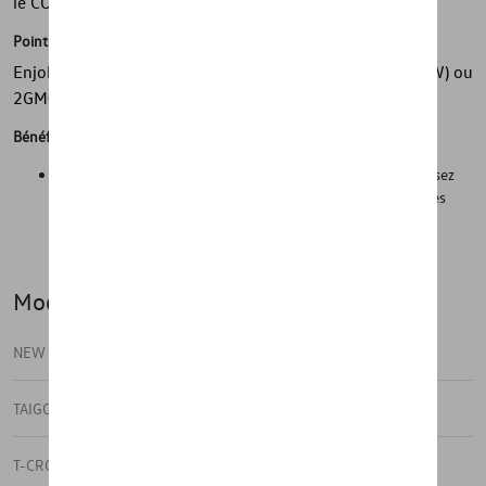
le COC
Points forts
Enjoliveurs en options. Ref: 2GM071456 (ancien logo VW) ou
2GM071456A UWP (nouveau logo VW)
Bénéfices
Sécurité sur la route dans des conditions hivernales. Réduisez
considérablement les temps de changement entre les roues
d'été et d'hiver et réduisez les coûts de changement en
choisissant un kit d'hiver au lieu de pneus d'hiver séparés.
Modèle(s)
NEW TAIGO
TAIGO
T-CROSS