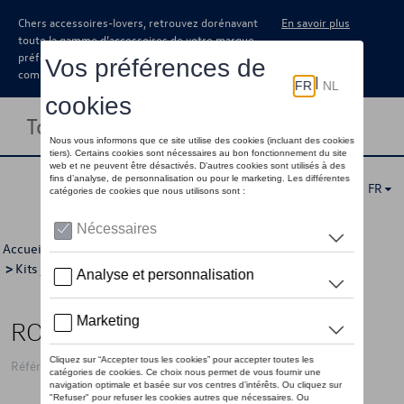
Chers accessoires-lovers, retrouvez dorénavant
En savoir plus
toute la gamme d’accessoires de votre marque
préférée sous forme de catalogue à
commander auprès de votre concessionaire.
Toggle navigation
FR
Accueil
>
Catalogue Volkswagen
>
Jantes et roues
>
Kits jantes avec pneus
>
Kits d'hiver
> Détail
ROUES HIVER 16"
Référence: 2Q0WCWV66A 03C