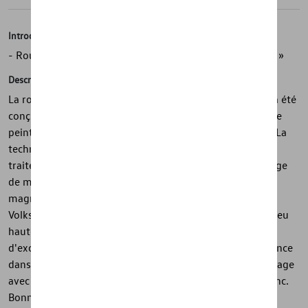
Introduction
- Roue d’hiver complète d’origine Volkswagen « Merano »
Description
La roue hiver complète Volkswagen d'origine "Merano" a été
conçue pour correspondre au design Volkswagen. Il a une
peinture durable selon les spécifications de haute série. La
technologie de coulée élaborée et la haute qualité de
traitement de la jante en alliage léger ainsi que le mélange
de matériaux de haute qualité de la jante en aluminium,
magnésium et silicium font de "Merano" un original
Volkswagen. La roue d'hiver complète est équipée du pneu
haute performance "Bridgestone Blizzak LM-005" avec
d'excellentes caractéristiques de conduite et une adhérence
dans presque toutes les situations de conduite. Assemblage
avec masses d'équilibrage écologiques sans plomb en zinc.
Bonne classe d'étiquetage des pneus de l'UE pour