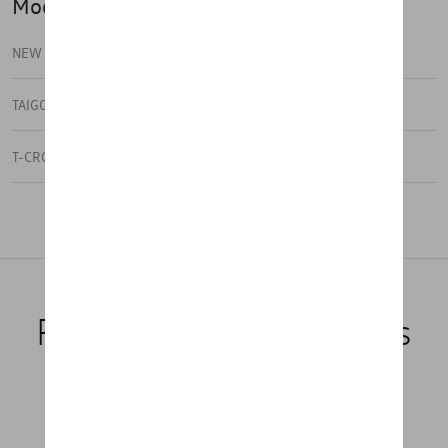
Modèle(s)
NEW TAIGO
TAIGO
T-CROSS
Produits recommandés