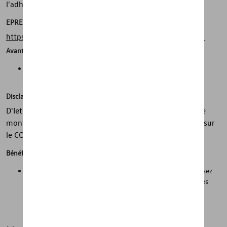
l'adhérence sur sol mouillé.
EPREL
https://eprel.ec.europa.eu/screen/product/tyres/381907
Avantages
Sécurité, adhérence, mobilité dans toutes les conditions
météorologiques
Disclaimer
D'Ieteren Automotive ne peut être tenu responsable si le
montage sur le véhicule diffère du montage mentionné sur
le COC
Bénéfices
Sécurité sur la route dans des conditions hivernales. Réduisez
considérablement les temps de changement entre les roues
d'été et d'hiver et réduisez les coûts de changement en
choisissant un kit d'hiver au lieu de pneus d'hiver séparés.