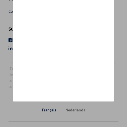
Conditions de vente
Suivez nous
Facebook
Youtube
LinkedIn
Instagram
Les prix affichés sur le présent site sont des prix recommandés
(TVAc), hors éventuels frais de montage. Pour connaitre le prix
de vente actuel et les éventuels frais de montage, veuillez
contacter votre concessionnaire/agent. Les prix recommandés
sont sujets à des changements sans préavis.
Français
Nederlands