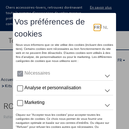
Chers accessoires-lovers, retrouvez dorénavant
En savoir plus
toute la gamme d’accessoires de votre marque
préférée sous forme de catalogue à
commander auprès de votre concessionaire.
Toggle navigation
FR
Accueil
>
Catalogue Volkswagen
>
Jantes et roues
>
Kits jantes avec pneus
>
Kits d'hiver
> Détail
ROUES HIVER 16"
Référence: 2GMWCWV66 8Z8