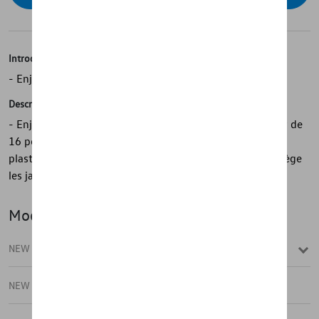
Introduction
- Enjoliveur Volkswagen d'origine
Description
- Enjoliveurs Volkswagen d'origine - Pour jantes en acier de
16 pouces - En argent brillant - Design dynamique - En
plastique résistant aux chocs - Excellente finition - Protège
les jantes en acier de la saleté et de l'usure
Modèle(s)
NEW T-ROC
NEW T-ROC CABRIO