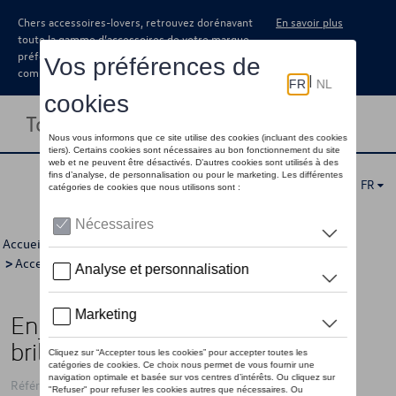
Chers accessoires-lovers, retrouvez dorénavant
En savoir plus
toute la gamme d’accessoires de votre marque
préférée sous forme de catalogue à
commander auprès de votre concessionaire.
Toggle navigation
FR
Accueil
>
Catalogue Volkswagen
>
Jantes et roues
>
Accessoires pour jantes et pneus
>
Enjoliveurs
> Détail
Enjoliveur, 16 pouces, argent
brillant, nouvelle Volkswagen
Référence: 2GA071456A UWP