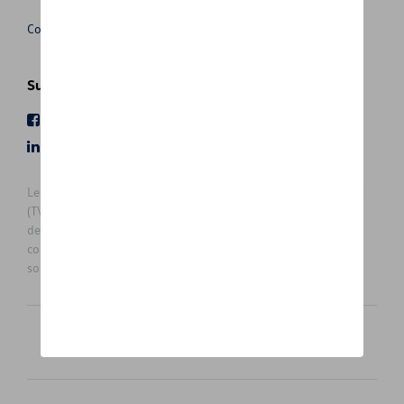
Conditions de vente
Suivez nous
Facebook
Youtube
LinkedIn
Instagram
Les prix affichés sur le présent site sont des prix recommandés
(TVAc), hors éventuels frais de montage. Pour connaitre le prix
de vente actuel et les éventuels frais de montage, veuillez
contacter votre concessionnaire/agent. Les prix recommandés
sont sujets à des changements sans préavis.
Français
Nederlands