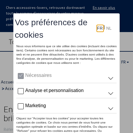
Chers accessoires-lovers, retrouvez dorénavant
En savoir plus
toute la gamme d’accessoires de votre marque
préférée sous forme de catalogue à
commander auprès de votre concessionaire.
Toggle navigation
FR
Accueil
>
Catalogue Volkswagen
>
Jantes et roues
>
Accessoires pour jantes et pneus
>
Enjoliveurs
> Détail
Enjoliveur, 15 pouces, argent
brillant, nouvelle Volkswagen
Référence: 2G0071455A UWP