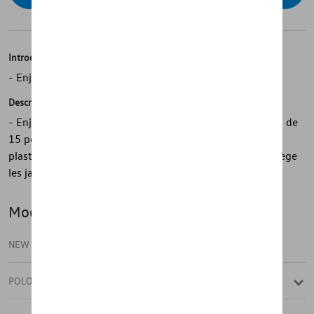
Introduction
- Enjoliveur Volkswagen d'origine
Description
- Enjoliveurs Volkswagen d'origine - Pour jantes en acier de
15 pouces - En argent brillant - Design dynamique - En
plastique résistant aux chocs - Excellente finition - Protège
les jantes en acier de la saleté et de l'usure
Modèle(s)
NEW POLO
POLO