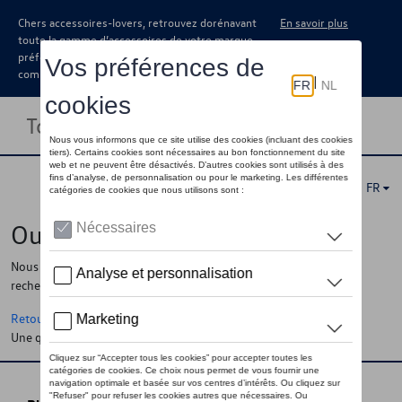
Chers accessoires-lovers, retrouvez dorénavant
En savoir plus
toute la gamme d’accessoires de votre marque
préférée sous forme de catalogue à
commander auprès de votre concessionaire.
Toggle navigation
FR
Oups !
Nous ne pouvons pas trouver la page, l'information que vous
recherchez
Retour à la homepage
Une question ?
Contactez-nous