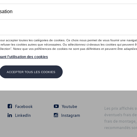
Suivez nous
Facebook
Youtube
Les prix affichés 
éventuels frais de
LinkedIn
Instagram
frais de montage,
recommandés sont