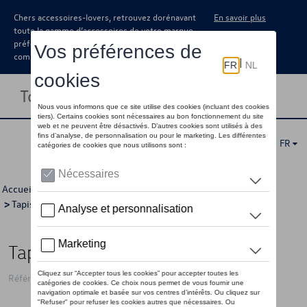
Chers accessoires-lovers, retrouvez dorénavant
En savoir plus
toute la gamme d’accessoires de votre marque
préférée sous forme de catalogue à
commander auprès de votre concessionaire.
Toggle navigation
FR
Accueil
>
Catalogue Volkswagen
>
Confort et protection
>
Tapis et coquilles de coffre
> Détail
Tapis de coffre réversible, Le noir
Référence: 3C8061210