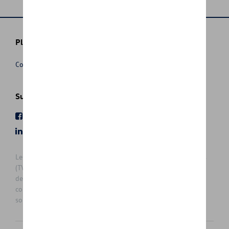
Plus d'informations
Conditions de vente
Suivez nous
Facebook
Youtube
LinkedIn
Instagram
Les prix affichés sur le présent site sont des prix recommandés
(TVAc), hors éventuels frais de montage. Pour connaitre le prix
de vente actuel et les éventuels frais de montage, veuillez
contacter votre concessionnaire/agent. Les prix recommandés
sont sujets à des changements sans préavis.