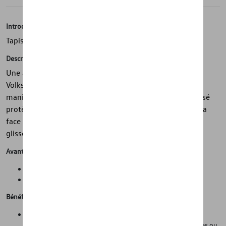
Introduction
Tapis de coffre réversible
Description
Une aide astucieuse - le tapis de coffre réversible
Volkswagen d'origine parfaitement ajusté aide de deux
manières : sa surface supérieure en velours finement tissé
protège l'espace à bagages contre la saleté, tandis que sa
face inférieure en plastique empêche toute cargaison de
glisser. Simplement pratique.
Avantages
Propreté et protection de l'état d'origine de la voiture
Gain de temps lors du nettoyage de la voiture
Bénéfices
Les parois latérales (hautes) empêchent le compartiment à
bagages de se salir lorsqu'on transporte des objets humides ou