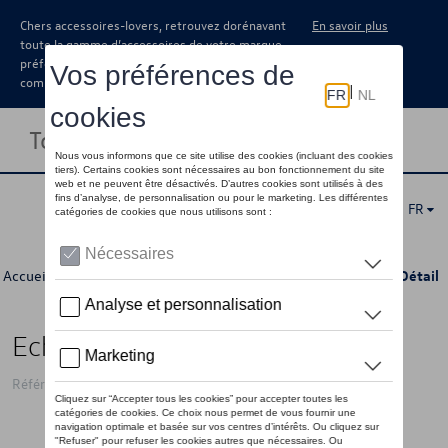
Chers accessoires-lovers, retrouvez dorénavant
En savoir plus
toute la gamme d’accessoires de votre marque
préférée sous forme de catalogue à
commander auprès de votre concessionaire.
Toggle navigation
FR
Accueil
>
Catalogue Volkswagen
>
Transport
>
Porte-tout
> Détail
Echelle Crafter droite
Référence: MT1690435_R