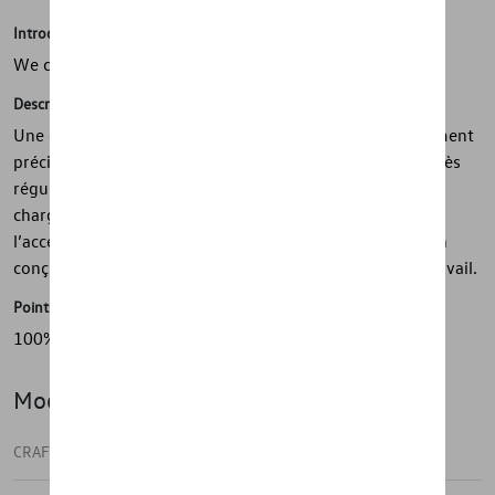
Introduction
We carry your load
Description
Une échelle pour un Volkswagen Crafter est un complément
précieux pour les professionnels qui ont besoin d’un accès
régulier au toit de la voiture. Cet accessoire facilite le
chargement et le déchargement des outils et améliore
l’accessibilité de votre véhicule. De plus, une échelle bien
conçue offre une sécurité supplémentaire pendant le travail.
Points forts
100% Belge - 100% durable - 100% fiable
Modèle(s)
CRAFTER FOURGON