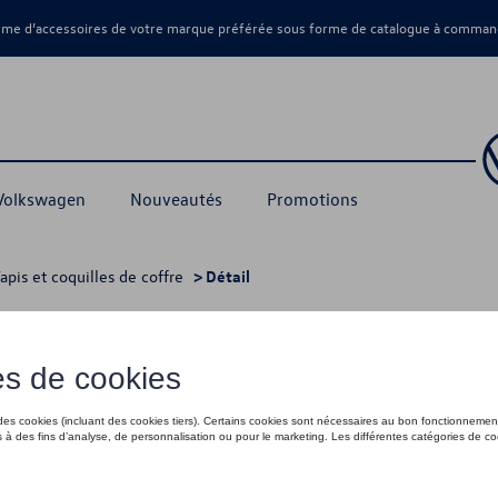
amme d’accessoires de votre marque préférée sous forme de catalogue à command
 Volkswagen
Nouveautés
Promotions
apis et coquilles de coffre
> Détail
avec plancher de coffre variable
58,00 €