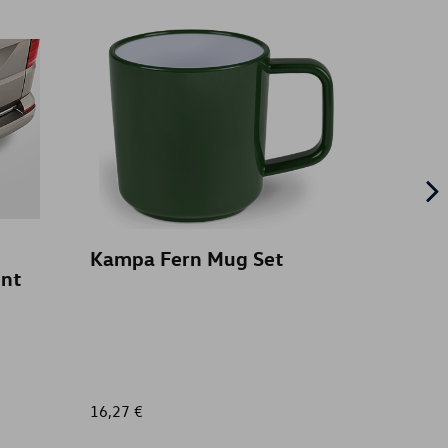
Kampa Fern Mug Set
Barre 
ent
simpl
empa
16,27 €
365,00