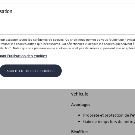
En stock
Contactez vo
Introduction
- Tapis de coffre d’origine Vo
Description
- Tapis de coffre d’origine Vol
Antidérapant - Enroulable - 
véhicule
Avantages
Propreté et protection de l'ét
Gain de temps lors du nettoy
Bénéfices