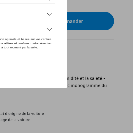
tre concessionnaire pour commander
lkswagen
kswagen - Protection contre l’humidité et la saleté -
Léger et souple - Sur mesure - Avec monogramme du
at d'origine de la voiture
age de la voiture