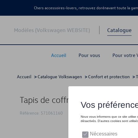
Chers accessoires-lovers, retrouvez dorénavant toute la g
Modèles (Volkswagen WEBSITE)
Catalogue
Accueil
Pour vous
Pour votre
Accueil
>
Catalogue Volkswagen
>
Confort et protection
>
T
Tapis de coffre, pour vehicules 
Référence: 571061160