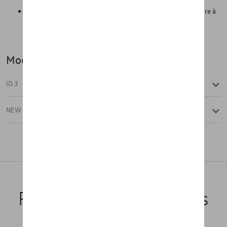
sales, comme des chaussures de randonnée boueuses, etc.
Grâce à sa légèreté, il peut être facilement retiré de la voiture à
tout moment et nettoyé avec des produits de nettoyage
classiques.
Modèle(s)
ID.3
NEW ID.3
Produits recommandés