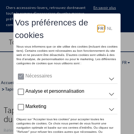
Chers accessoires-lovers, retrouvez dorénavant
En savoir plus
toute la gamme d’accessoires de votre marque
préférée sous forme de catalogue à
commander auprès de votre concessionaire.
Toggle navigation
FR
Accueil
>
Catalogue Volkswagen
>
Confort et protection
>
Tapis et coquilles de coffre
> Détail
Tapis de coffre, Plancher de base
du coffre à bagages
Référence: 10A061160A