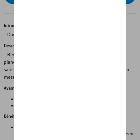
Introduction
- Doublure de coffre Volkswagen d'origine
Description
- Revêtement de coffre Volkswagen d'origine - Pour
plancher de coffre bas - Protège contre l'humidité et la
saleté - Antidérapant - Enroulable - Léger et flexible - Sur
mesure - Avec inscription sur le véhicule
Avantages
Propreté et protection de l'état d'origine de la voiture
Gain de temps lors du nettoyage de la voiture
Bénéfices
Les parois latérales (hautes) empêchent le compartiment à
bagages de se salir lorsqu'on transporte des objets humides ou