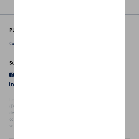
Plus d'informations
Conditions de vente
Suivez nous
Facebook
Youtube
LinkedIn
Instagram
Les prix affichés sur le présent site sont des prix recommandés
(TVAc), hors éventuels frais de montage. Pour connaitre le prix
de vente actuel et les éventuels frais de montage, veuillez
contacter votre concessionnaire/agent. Les prix recommandés
sont sujets à des changements sans préavis.