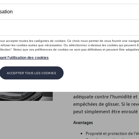
Moins de 5 pcs disponibles.
Contactez vo
Introduction
Tapis de coffre
Description
Le revêtement de coffre Volksw
conçu pour épouser les contour
adéquate contre l'humidité et 
empêchées de glisser. Si le re
peut simplement être enroulé 
Avantages
Propreté et protection de l'ét