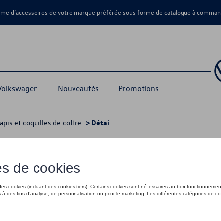
amme d’accessoires de votre marque préférée sous forme de catalogue à command
 Volkswagen
Nouveautés
Promotions
apis et coquilles de coffre
> Détail
76,00 €