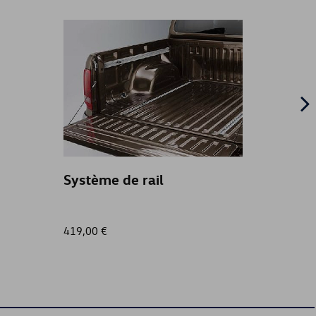
Système de rail
ROUE
419,00 €
1 799,0