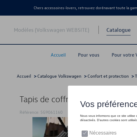
Chers accessoires-lovers, retrouvez dorénavant toute la g
Modèles (Volkswagen WEBSITE)
Catalogue
Accueil
Pour vous
Pour votre
Accueil
>
Catalogue Volkswagen
>
Confort et protection
>
T
Tapis de coffre, Anthracite
Référence: 5G9061160