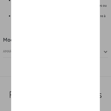
Les parois latérales (hautes) empêchent le compartiment à
bagages de se salir lorsqu'on transporte des objets humides ou
sales, comme des chaussures de randonnée boueuses, etc.
Grâce à sa légèreté, il peut être facilement retiré de la voiture à
tout moment et nettoyé avec des produits de nettoyage
classiques.
Modèle(s)
AMAROK
Produits recommandés