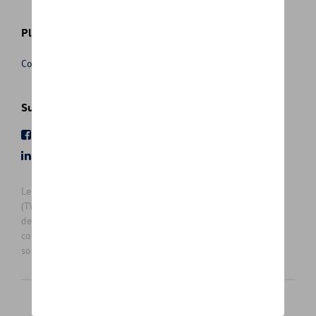
Plus d'informations
Conditions de vente
Suivez nous
Facebook
Youtube
LinkedIn
Instagram
Les prix affichés sur le présent site sont des prix recommandés
(TVAc), hors éventuels frais de montage. Pour connaitre le prix
de vente actuel et les éventuels frais de montage, veuillez
contacter votre concessionnaire/agent. Les prix recommandés
sont sujets à des changements sans préavis.
Français
Nederlands