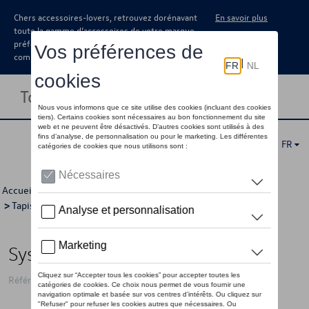
Chers accessoires-lovers, retrouvez dorénavant
En savoir plus
toute la gamme d’accessoires de votre marque
préférée sous forme de catalogue à
commander auprès de votre concessionaire.
Toggle navigation
FR
Accueil
>
Catalogue Volkswagen
>
Confort et protection
>
Tapis et coquilles de coffre
> Détail
Système de rail
Référence: 2H7071793