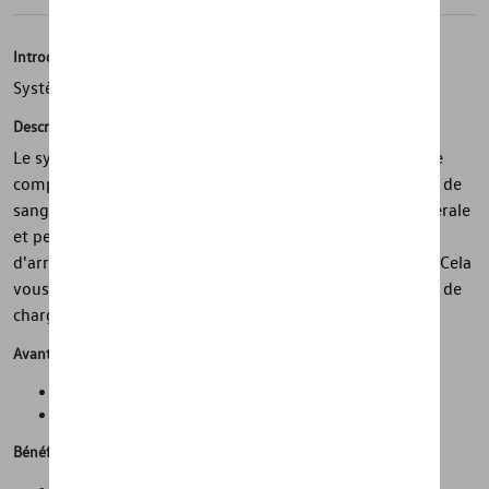
Introduction
Système de rail
Description
Le système de rails Volkswagen d'origine pour le flanc se
compose de deux profils de rails, chacun avec 4 ferrures de
sangle d'arrimage. Les rails sont montés sur la paroi latérale
et peuvent être combinés avec des ferrures de sangle
d'arrimage, des filets de chargement, des supports, etc. Cela
vous permet de fixer la cargaison en place sur la surface de
chargement en toute sécurité et sans risque de glissade.
Avantages
Propreté et protection de l'état d'origine de la voiture
Gain de temps lors du nettoyage de la voiture
Bénéfices