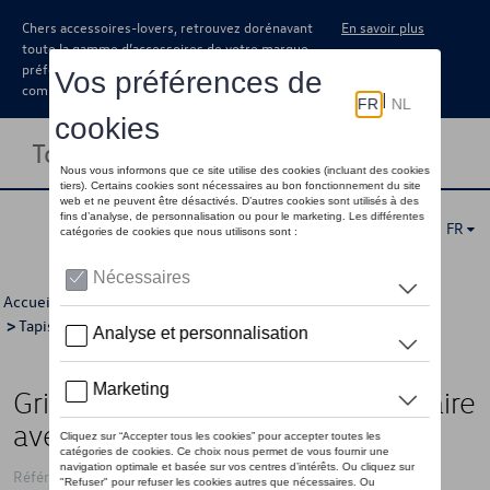
Chers accessoires-lovers, retrouvez dorénavant
En savoir plus
toute la gamme d’accessoires de votre marque
préférée sous forme de catalogue à
commander auprès de votre concessionaire.
Toggle navigation
FR
Accueil
>
Catalogue Volkswagen
>
Confort et protection
>
Tapis et coquilles de coffre
> Détail
Grille de séparation, Cadre tubulaire
avec treillis métallique
Référence: 1T3017221