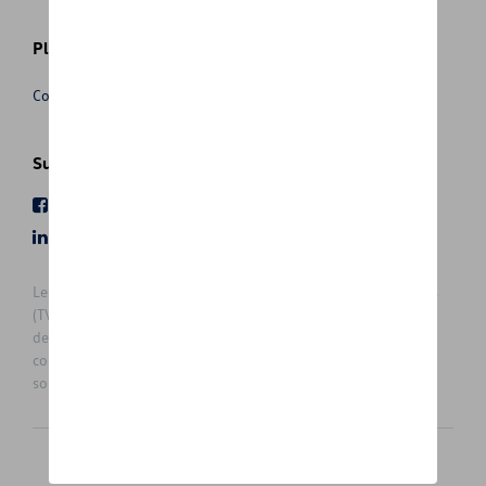
Plus d'informations
Conditions de vente
Suivez nous
Facebook
Youtube
LinkedIn
Instagram
Les prix affichés sur le présent site sont des prix recommandés
(TVAc), hors éventuels frais de montage. Pour connaitre le prix
de vente actuel et les éventuels frais de montage, veuillez
contacter votre concessionnaire/agent. Les prix recommandés
sont sujets à des changements sans préavis.
Français
Nederlands