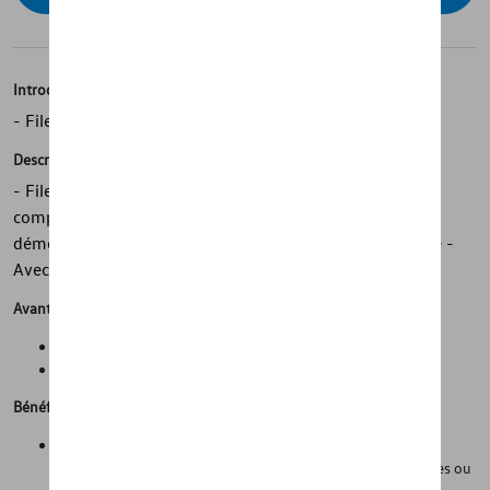
Introduction
- Filet de séparation Volkswagen d'origine
Description
- Filet de séparation Volkswagen d'origine - Sépare les
compartiments bagages et passagers - Montage et
démontage rapides et sans effort - Fabriqué sur mesure -
Avec instructions de montage détaillées
Avantages
Propreté et protection de l'état d'origine de la voiture
Gain de temps lors du nettoyage de la voiture
Bénéfices
Les parois latérales (hautes) empêchent le compartiment à
bagages de se salir lorsqu'on transporte des objets humides ou