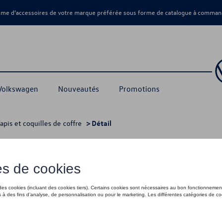
amme d’accessoires de votre marque préférée sous forme de catalogue à command
 Volkswagen
Nouveautés
Promotions
apis et coquilles de coffre
> Détail
risation ProSafe 1775 x 1150mm
345,00 €