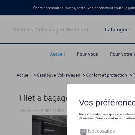
Chers accessoires-lovers, retrouvez dorénavant toute la g
Modèles (Volkswagen WEBSITE)
Catalogue
Accueil
Pour vous
Pour votre
Accueil
>
Catalogue Volkswagen
>
Confort et protection
>
T
Filet à bagages, Filet de sécu
Référence: 7C0017230A