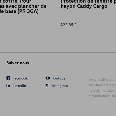
e coffre, Pour
Protection de fenêtre 
es avec plancher de
hayon Caddy Cargo
de base (PR 3GA)
223,85 €
Suivez nous
Facebook
Youtube
Les prix affichés 
éventuels frais de
LinkedIn
Instagram
frais de montage,
recommandés sont