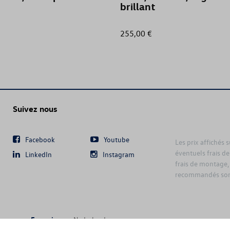
brillant
255,00 €
Suivez nous
Facebook
Youtube
Les prix affichés 
éventuels frais de
LinkedIn
Instagram
frais de montage,
recommandés sont
Français
Nederlands