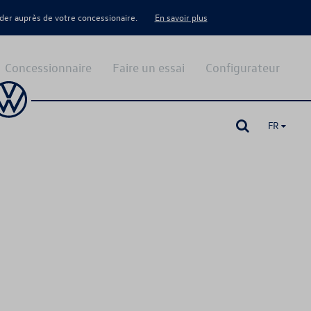
er auprès de votre concessionaire.
En savoir plus
Concessionnaire
Faire un essai
Configurateur
FR