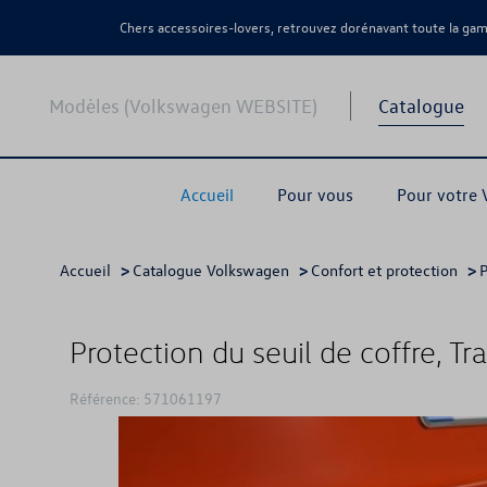
Chers accessoires-lovers, retrouvez dorénavant toute la g
Modèles (Volkswagen WEBSITE)
Catalogue
Accueil
Pour vous
Pour votre
Accueil
>
Catalogue Volkswagen
>
Confort et protection
>
P
Protection du seuil de coffre, T
Référence: 571061197