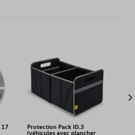
X 17
Protection Pack ID.3
T-shi
(véhicules avec plancher
logo, 