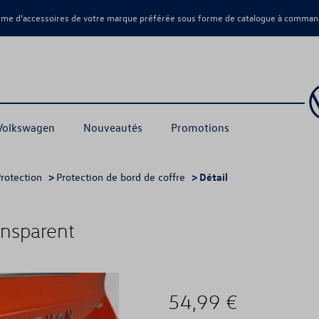
amme d’accessoires de votre marque préférée sous forme de catalogue à command
 Volkswagen
Nouveautés
Promotions
rotection
>
Protection de bord de coffre
> Détail
ransparent
54,99 €