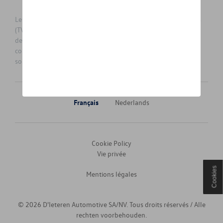
Les prix affichés sur le présent site sont des prix recommandés
(TVAc), hors éventuels frais de montage. Pour connaitre le prix
de vente actuel et les éventuels frais de montage, veuillez
contacter votre concessionnaire/agent. Les prix recommandés
sont sujets à des changements sans préavis.
Français
Nederlands
Cookie Policy
Vie privée
Cookies
Mentions légales
© 2026 D'Ieteren Automotive SA/NV. Tous droits réservés / Alle
rechten voorbehouden.