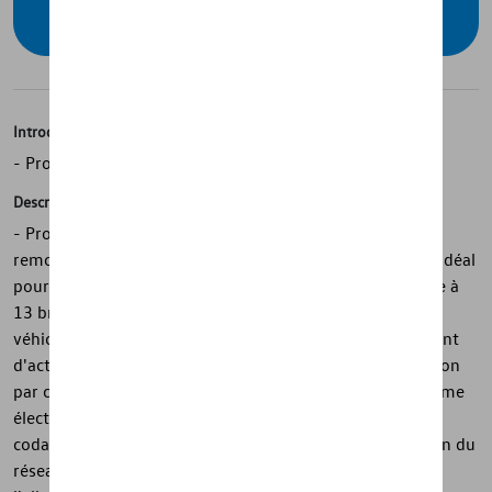
concessionnaire
Introduction
- Produit d'origine Volkswagen
Description
- Produit d'origine Volkswagen - Utilisation sûre des
remorques et des systèmes de transport - Rotule fixe - Idéal
pour une utilisation flexible - Kit d'installation électrique à
13 broches inclus (spécifique au véhicule) - Pour les
véhicules sans préparations montées en usine - Document
d'activation avec code d'activation individuel - L'activation
par code permet une intégration complète dans le système
électronique du véhicule - L'activation par code pour un
codage correct de toutes les unités de commande au sein du
réseau - Le kit d'installation électrique garantit