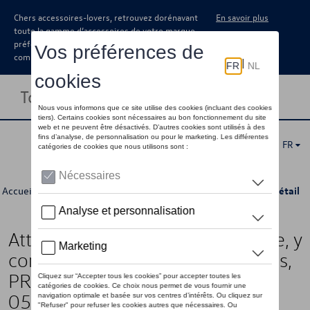
Chers accessoires-lovers, retrouvez dorénavant
En savoir plus
toute la gamme d’accessoires de votre marque
préférée sous forme de catalogue à
commander auprès de votre concessionaire.
Toggle navigation
FR
Accueil
>
Catalogue Volkswagen
>
Transport
>
Attelages
> Détail
Attelage de remorquage (kit), Fixe, y
compris kit électrique, 13 broches,
PR:1D0, jusqu'à la semaine
05/2022