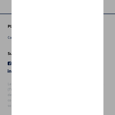
Plus d'informations
Conditions de vente
Suivez nous
Facebook
Youtube
LinkedIn
Instagram
Les prix affichés sur le présent site sont des prix recommandés
(TVAc), hors éventuels frais de montage. Pour connaitre le prix
de vente actuel et les éventuels frais de montage, veuillez
contacter votre concessionnaire/agent. Les prix recommandés
sont sujets à des changements sans préavis.