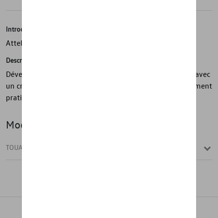
Introduction
Attelage de remorquage
Description
Développez les capacités de transport de votre véhicule avec
un crochet d'attelage Volkswagen d'origine. Particulièrement
pratique : il peut être retiré rapidement et facilement.
Modèle(s)
TOUAREG