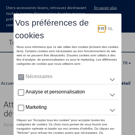
Chers accessoires-lovers, retrouvez dorénavant
En savoir plus
toute la gamme d’accessoires de votre marque
préférée sous forme de catalogue à
commander auprès de votre concessionaire.
Toggle navigation
FR
Accueil
>
Catalogue Volkswagen
>
Transport
>
Attelages
> Détail
Attelage de remorquage,
détachable
Référence: 7L0092155A