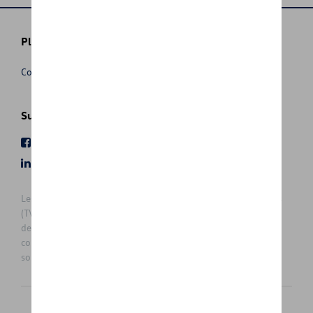
Plus d'informations
Conditions de vente
Suivez nous
Facebook
Youtube
LinkedIn
Instagram
Les prix affichés sur le présent site sont des prix recommandés
(TVAc), hors éventuels frais de montage. Pour connaitre le prix
de vente actuel et les éventuels frais de montage, veuillez
contacter votre concessionnaire/agent. Les prix recommandés
sont sujets à des changements sans préavis.