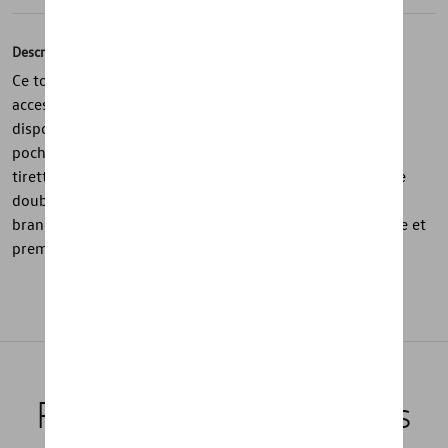
Description
Ce top case de la collection GTI de Volkswagen est un
accessoire robuste et fonctionnel pour valise cabine. Il
dispose d’un grand compartiment intérieur zippé, d’une
poche intérieure en filet avec fermeture éclair et d’une
tirette de fermeture rouge GTI. L’intérieur est doté d’une
doublure à motif alvéolé et d’une plaque logo en co-
branding Horizn Studios et GTI pour une finition sportive et
premium.
Produits recommandés