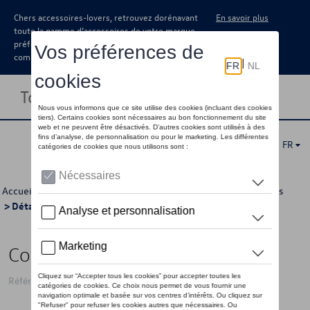
Chers accessoires-lovers, retrouvez dorénavant
En savoir plus
toute la gamme d’accessoires de votre marque
préférée sous forme de catalogue à
commander auprès de votre concessionaire.
Toggle navigation
FR
Accueil
>
Pour vous
>
GTI Collection
>
Accessoires
>
Bagages
> Détail
Coffre de toit VW GTI, noir/rouge
Référence: 3A4087317