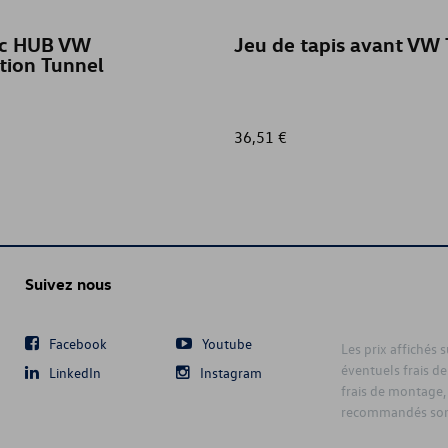
c HUB VW
Jeu de tapis avant VW
tion Tunnel
36,51 €
Suivez nous
Facebook
Youtube
Les prix affichés 
éventuels frais de
LinkedIn
Instagram
frais de montage,
recommandés sont