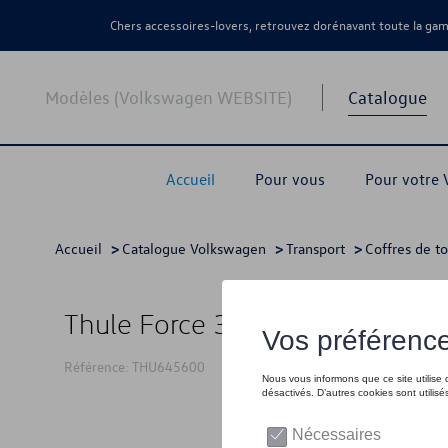
Chers accessoires-lovers, retrouvez dorénavant toute la g
Modèles (Volkswagen WEBSITE)
Catalogue
Accueil
Pour vous
Pour votre
Accueil
>
Catalogue Volkswagen
>
Transport
>
Coffres de t
Thule Force 3 L Sport
Référence: THU645600