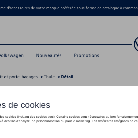
amme d’accessoires de votre marque préférée sous forme de catalogue à command
 Volkswagen
Nouveautés
Promotions
oit et porte-bagages
>
Thule
> Détail
549,94 €